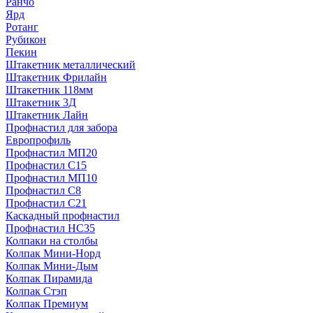
Ранчо
Ярд
Ротанг
Рубикон
Пекин
Штакетник металлический
Штакетник Фрилайн
Штакетник 118мм
Штакетник 3Д
Штакетник Лайн
Профнастил для забора
Европрофиль
Профнастил МП20
Профнастил C15
Профнастил МП10
Профнастил C8
Профнастил C21
Каскадный профнастил
Профнастил НС35
Колпаки на столбы
Колпак Мини-Норд
Колпак Мини-Дым
Колпак Пирамида
Колпак Стэп
Колпак Премиум