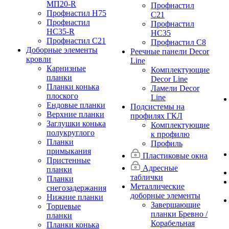
МП20-R
Профнастил
Профнастил Н75
С21
Профнастил
Профнастил
НС35-R
НС35
Профнастил С21
Профнастил С8
Доборные элементы
Реечные панели Decor
кровли
Line
Карнизные
Комплектующие
планки
Decor Line
Планки конька
Ламели Decor
плоского
Line
Ендовые планки
Подсистемы на
Верхние планки
профилях ГКЛ
Заглушки конька
Комплектующие
полукруглого
к профилю
Планки
Профиль
примыкания
Пластиковые окна
Пристенные
Адресные
планки
таблички
Планки
Металлические
снегозадержания
доборные элементы
Нижние планки
Завершающие
Торцевые
планки Бревно /
планки
Корабельная
Планки конька