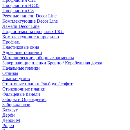
Профнастил С21
Профнастил НС35
Профнастил С8
Реечные панели Decor Line
Комплектующие Decor Line
Ламели Decor Line
Подсистемы на профилях ГКЛ
Комплектующие к профилю
Профиль
Пластиковые окна
Адресные таблички
Металлические доборные элементы
Завершающие планки Бревно / Корабельная доска
Начальные планки
Отливы
Планки углов
Стартовые планки Эльбрус / софит
Стыковочные планки
Фальцевые панели
Заборы и Ограждения
Забор-жалюзи
Блэкаут
Дерби
Дерби M
Родео