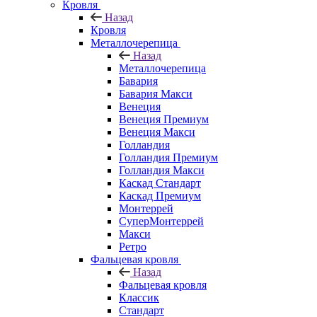
Кровля
Назад
Кровля
Металлочерепица
Назад
Металлочерепица
Бавария
Бавария Макси
Венеция
Венеция Премиум
Венеция Макси
Голландия
Голландия Премиум
Голландия Макси
Каскад Стандарт
Каскад Премиум
Монтеррей
СуперМонтеррей
Макси
Ретро
Фальцевая кровля
Назад
Фальцевая кровля
Классик
Стандарт