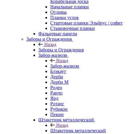
Корабельная доска
Начальные планки
Отливы
Планки углов
Стартовые планки Эльбрус / софит
Стыковочные планки
Фальцевые панели
Заборы и Ограждения
Назад
Заборы и Ограждения
Забор-жалюзи
Назад
Забор-жалюзи
Блэкаут
Дерби
Дерби M
Родео
Ранчо
Ярд
Ротанг
Рубикон
Пекин
Штакетник металлический
Назад
Штакетник металлический