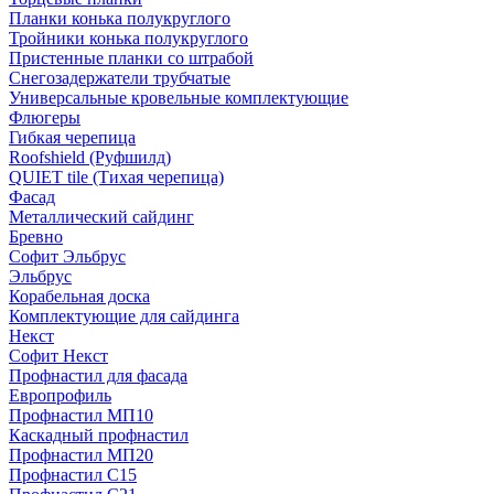
Планки конька полукруглого
Тройники конька полукруглого
Пристенные планки со штрабой
Снегозадержатели трубчатые
Универсальные кровельные комплектующие
Флюгеры
Гибкая черепица
Roofshield (Руфшилд)
QUIET tile (Тихая черепица)
Фасад
Металлический сайдинг
Бревно
Софит Эльбрус
Эльбрус
Корабельная доска
Комплектующие для сайдинга
Некст
Софит Некст
Профнастил для фасада
Европрофиль
Профнастил МП10
Каскадный профнастил
Профнастил МП20
Профнастил С15