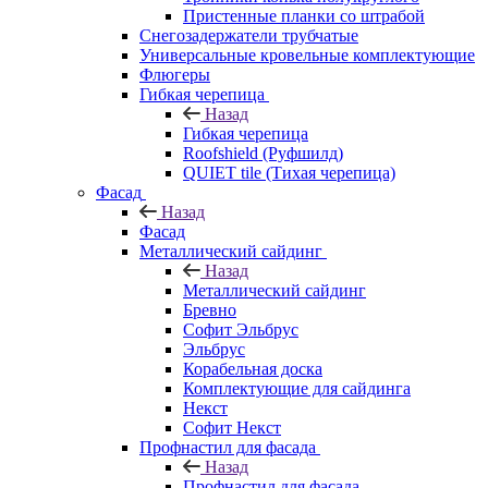
Пристенные планки со штрабой
Снегозадержатели трубчатые
Универсальные кровельные комплектующие
Флюгеры
Гибкая черепица
Назад
Гибкая черепица
Roofshield (Руфшилд)
QUIET tile (Тихая черепица)
Фасад
Назад
Фасад
Металлический сайдинг
Назад
Металлический сайдинг
Бревно
Софит Эльбрус
Эльбрус
Корабельная доска
Комплектующие для сайдинга
Некст
Софит Некст
Профнастил для фасада
Назад
Профнастил для фасада