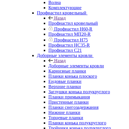
Волна
Комплектующие
Профнастил кровельный
Назад
Профнастил кровельный
Профнастил Н60-R
Профнастил МП20-R
Профнастил Н75
Профнастил НС35-R
Профнастил С21
Доборные элементы кровли
Назад
Доборные элементы кровли
Карнизные планки
Планки конька плоского
Ендовые планки
Верхние планки
Заглушки конька полукруглого
Планки примыкания
Пристенные планки
Планки снегозадержания
Нижние планки
Торцевые планки
Планки конька полукруглого
Тройники конька полукруглого