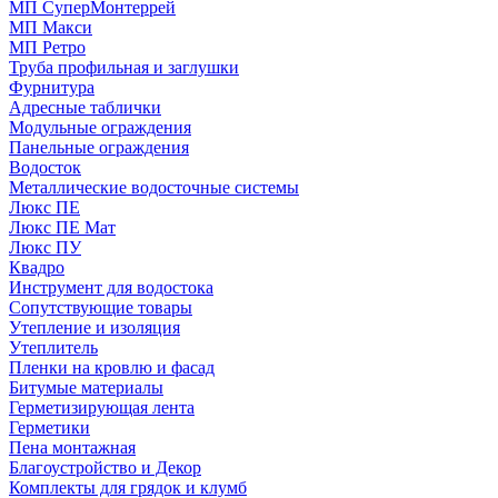
МП СуперМонтеррей
МП Макси
МП Ретро
Труба профильная и заглушки
Фурнитура
Адресные таблички
Модульные ограждения
Панельные ограждения
Водосток
Металлические водосточные системы
Люкс ПЕ
Люкс ПЕ Мат
Люкс ПУ
Квадро
Инструмент для водостока
Сопутствующие товары
Утепление и изоляция
Утеплитель
Пленки на кровлю и фасад
Битумые материалы
Герметизирующая лента
Герметики
Пена монтажная
Благоустройство и Декор
Комплекты для грядок и клумб