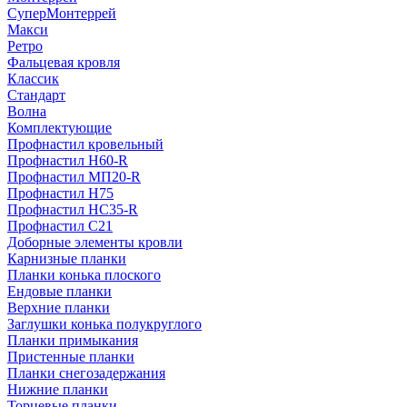
СуперМонтеррей
Макси
Ретро
Фальцевая кровля
Классик
Стандарт
Волна
Комплектующие
Профнастил кровельный
Профнастил Н60-R
Профнастил МП20-R
Профнастил Н75
Профнастил НС35-R
Профнастил С21
Доборные элементы кровли
Карнизные планки
Планки конька плоского
Ендовые планки
Верхние планки
Заглушки конька полукруглого
Планки примыкания
Пристенные планки
Планки снегозадержания
Нижние планки
Торцевые планки