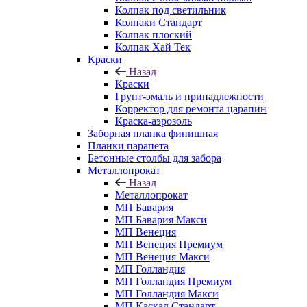
Колпак под светильник
Колпаки Стандарт
Колпак плоский
Колпак Хай Тек
Краски
Назад
Краски
Грунт-эмаль и принадлежности
Корректор для ремонта царапин
Краска-аэрозоль
Заборная планка финишная
Планки парапета
Бетонные столбы для забора
Металлопрокат
Назад
Металлопрокат
МП Бавария
МП Бавария Макси
МП Венеция
МП Венеция Премиум
МП Венеция Макси
МП Голландия
МП Голландия Премиум
МП Голландия Макси
МП Каскад Стандарт