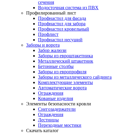
сечения
Водосточная система из ПВХ
Профилированный лист
Профнастил для фасада
Профнастил для забора
Профнастил кровельный
Профлист
Профнастил несущий
Заборы и ворота
Забор жалюзи
Заборы из евроштакетника
Металлический штакетник
Бетонные столбы
Заборы из европрофиля
Заборы из металлического сайдинга
Комплектующие элементы
Автоматические ворота
Ограждения
Кованые изделия
Элементы безопасности кровли
Снегозадержатели
Ограждения
Лестницы
Переходные мостики
Скачать каталог