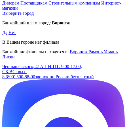
Дилерам
Поставщикам
Строительным компаниям
Интернет-
магазин
Выберите город
Ближайший к вам город:
Воронеж
Да
Нет
В Вашем городе нет филиала
Ближайшие филиалы находятся в:
Воронеж
Рамонь
Усмань
Лиски
Чернышевского, 41А
ПН-ПТ: 9:00-17:00;
СБ-ВС: вых.
8 (800) 500-88-00
звонок по России бесплатный