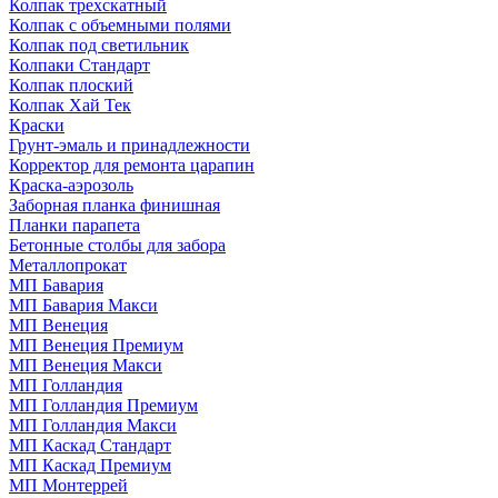
Колпак трехскатный
Колпак с объемными полями
Колпак под светильник
Колпаки Стандарт
Колпак плоский
Колпак Хай Тек
Краски
Грунт-эмаль и принадлежности
Корректор для ремонта царапин
Краска-аэрозоль
Заборная планка финишная
Планки парапета
Бетонные столбы для забора
Металлопрокат
МП Бавария
МП Бавария Макси
МП Венеция
МП Венеция Премиум
МП Венеция Макси
МП Голландия
МП Голландия Премиум
МП Голландия Макси
МП Каскад Стандарт
МП Каскад Премиум
МП Монтеррей