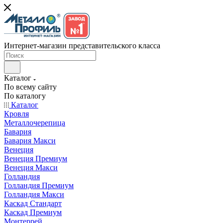
Интернет-магазин представительского класса
Каталог
По всему сайту
По каталогу
Каталог
Кровля
Металлочерепица
Бавария
Бавария Макси
Венеция
Венеция Премиум
Венеция Макси
Голландия
Голландия Премиум
Голландия Макси
Каскад Стандарт
Каскад Премиум
Монтеррей