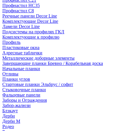
Профнастил С21
Профнастил НС35
Профнастил С8
Реечные панели Decor Line
Комплектующие Decor Line
Ламели Decor Line
Подсистемы на профилях ГКЛ
Комплектующие к профилю
Профиль
Пластиковые окна
Адресные таблички
Металлические доборные элементы
Завершающие планки Бревно / Корабельная доска
Начальные планки
Отливы
Планки углов
Стартовые планки Эльбрус / софит
Стыковочные планки
Фальцевые панели
Заборы и Ограждения
Забор-жалюзи
Блэкаут
Дерби
Дерби M
Родео