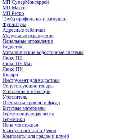
МП СуперМонтеррей
МП Макси
МП Ретро
Труба профильная и заглушки
Фурнитура
Адресные таблички
Модульные ограждения
Панельные ограждения
Водосток
Металлические водосточные системы
Люкс ПЕ
Люкс ПЕ Мат
Люкс ПУ
Квадро
Инструмент для водостока
Сопутствующие товары
Утепление и изоляция
Утеплитель
Пленки на кровлю и фасад
Битумые материалы
Герметизирующая лента
Герметики
Пена монтажная
Благоустройство и Декор
Комплекты для грядок и клумб