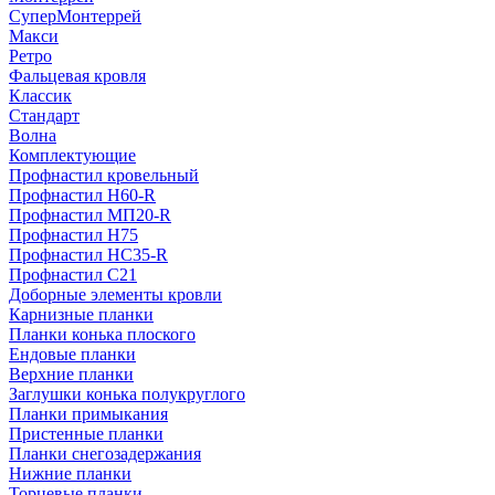
СуперМонтеррей
Макси
Ретро
Фальцевая кровля
Классик
Стандарт
Волна
Комплектующие
Профнастил кровельный
Профнастил Н60-R
Профнастил МП20-R
Профнастил Н75
Профнастил НС35-R
Профнастил С21
Доборные элементы кровли
Карнизные планки
Планки конька плоского
Ендовые планки
Верхние планки
Заглушки конька полукруглого
Планки примыкания
Пристенные планки
Планки снегозадержания
Нижние планки
Торцевые планки