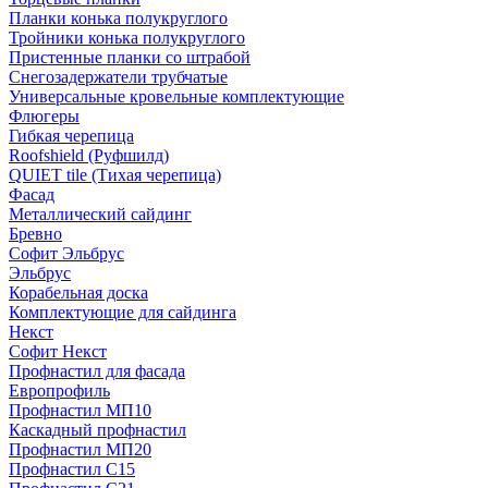
Планки конька полукруглого
Тройники конька полукруглого
Пристенные планки со штрабой
Снегозадержатели трубчатые
Универсальные кровельные комплектующие
Флюгеры
Гибкая черепица
Roofshield (Руфшилд)
QUIET tile (Тихая черепица)
Фасад
Металлический сайдинг
Бревно
Софит Эльбрус
Эльбрус
Корабельная доска
Комплектующие для сайдинга
Некст
Софит Некст
Профнастил для фасада
Европрофиль
Профнастил МП10
Каскадный профнастил
Профнастил МП20
Профнастил С15