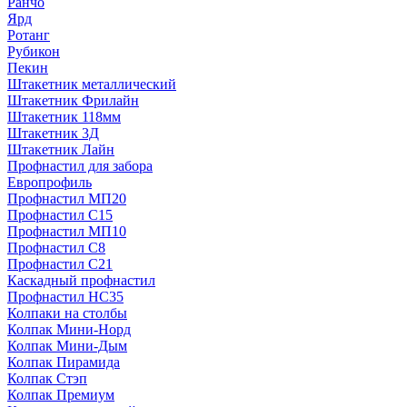
Ранчо
Ярд
Ротанг
Рубикон
Пекин
Штакетник металлический
Штакетник Фрилайн
Штакетник 118мм
Штакетник 3Д
Штакетник Лайн
Профнастил для забора
Европрофиль
Профнастил МП20
Профнастил C15
Профнастил МП10
Профнастил C8
Профнастил C21
Каскадный профнастил
Профнастил НС35
Колпаки на столбы
Колпак Мини-Норд
Колпак Мини-Дым
Колпак Пирамида
Колпак Стэп
Колпак Премиум