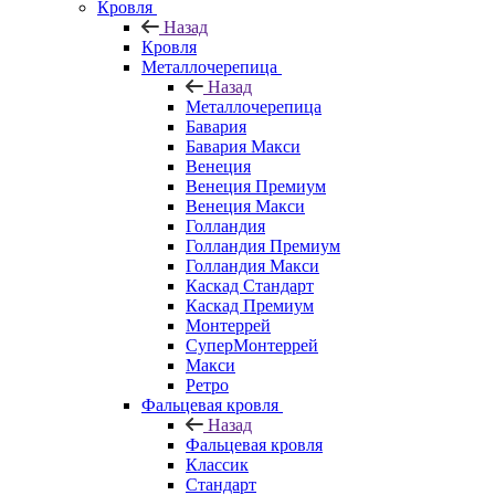
Кровля
Назад
Кровля
Металлочерепица
Назад
Металлочерепица
Бавария
Бавария Макси
Венеция
Венеция Премиум
Венеция Макси
Голландия
Голландия Премиум
Голландия Макси
Каскад Стандарт
Каскад Премиум
Монтеррей
СуперМонтеррей
Макси
Ретро
Фальцевая кровля
Назад
Фальцевая кровля
Классик
Стандарт