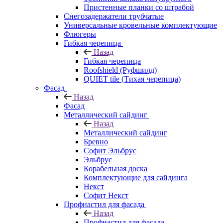
Пристенные планки со штрабой
Снегозадержатели трубчатые
Универсальные кровельные комплектующие
Флюгеры
Гибкая черепица
Назад
Гибкая черепица
Roofshield (Руфшилд)
QUIET tile (Тихая черепица)
Фасад
Назад
Фасад
Металлический сайдинг
Назад
Металлический сайдинг
Бревно
Софит Эльбрус
Эльбрус
Корабельная доска
Комплектующие для сайдинга
Некст
Софит Некст
Профнастил для фасада
Назад
Профнастил для фасада