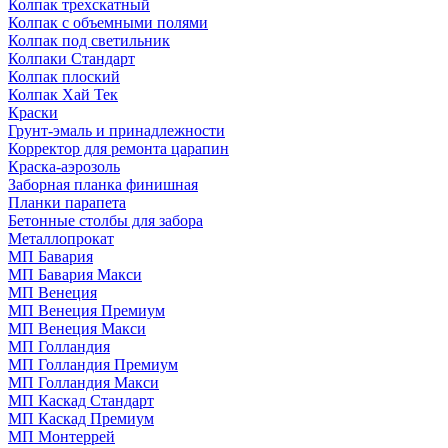
Колпак трехскатный
Колпак с объемными полями
Колпак под светильник
Колпаки Стандарт
Колпак плоский
Колпак Хай Тек
Краски
Грунт-эмаль и принадлежности
Корректор для ремонта царапин
Краска-аэрозоль
Заборная планка финишная
Планки парапета
Бетонные столбы для забора
Металлопрокат
МП Бавария
МП Бавария Макси
МП Венеция
МП Венеция Премиум
МП Венеция Макси
МП Голландия
МП Голландия Премиум
МП Голландия Макси
МП Каскад Стандарт
МП Каскад Премиум
МП Монтеррей