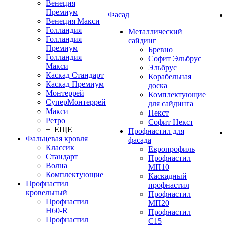
Венеция
Премиум
Фасад
Венеция Макси
Голландия
Металлический
Голландия
сайдинг
Премиум
Бревно
Голландия
Софит Эльбрус
Макси
Эльбрус
Каскад Стандарт
Корабельная
Каскад Премиум
доска
Монтеррей
Комплектующие
СуперМонтеррей
для сайдинга
Макси
Некст
Ретро
Софит Некст
+ ЕЩЕ
Профнастил для
Фальцевая кровля
фасада
Классик
Европрофиль
Стандарт
Профнастил
Волна
МП10
Комплектующие
Каскадный
Профнастил
профнастил
кровельный
Профнастил
Профнастил
МП20
Н60-R
Профнастил
Профнастил
С15