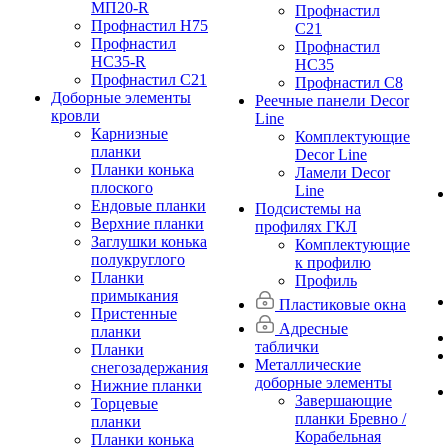
МП20-R
Профнастил
Профнастил Н75
С21
Профнастил
Профнастил
НС35-R
НС35
Профнастил С21
Профнастил С8
Доборные элементы
Реечные панели Decor
кровли
Line
Карнизные
Комплектующие
планки
Decor Line
Планки конька
Ламели Decor
плоского
Line
Ендовые планки
Подсистемы на
Верхние планки
профилях ГКЛ
Заглушки конька
Комплектующие
полукруглого
к профилю
Планки
Профиль
примыкания
Пластиковые окна
Пристенные
Адресные
планки
таблички
Планки
Металлические
снегозадержания
доборные элементы
Нижние планки
Завершающие
Торцевые
планки Бревно /
планки
Корабельная
Планки конька