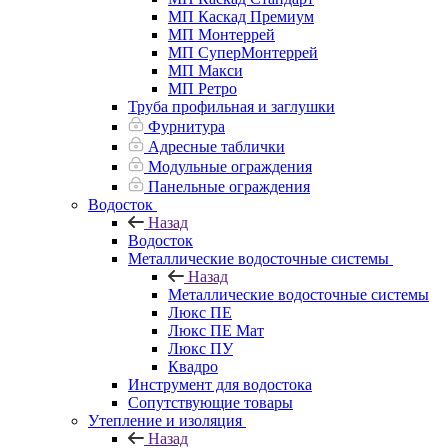
МП Каскад Премиум
МП Монтеррей
МП СуперМонтеррей
МП Макси
МП Ретро
Труба профильная и заглушки
Фурнитура
Адресные таблички
Модульные ограждения
Панельные ограждения
Водосток
Назад
Водосток
Металлические водосточные системы
Назад
Металлические водосточные системы
Люкс ПЕ
Люкс ПЕ Мат
Люкс ПУ
Квадро
Инструмент для водостока
Сопутствующие товары
Утепление и изоляция
Назад