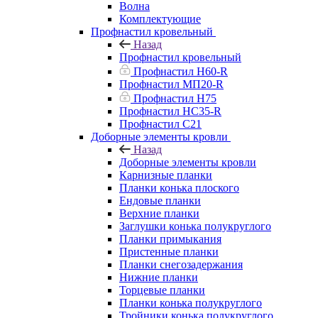
Волна
Комплектующие
Профнастил кровельный
Назад
Профнастил кровельный
Профнастил Н60-R
Профнастил МП20-R
Профнастил Н75
Профнастил НС35-R
Профнастил С21
Доборные элементы кровли
Назад
Доборные элементы кровли
Карнизные планки
Планки конька плоского
Ендовые планки
Верхние планки
Заглушки конька полукруглого
Планки примыкания
Пристенные планки
Планки снегозадержания
Нижние планки
Торцевые планки
Планки конька полукруглого
Тройники конька полукруглого