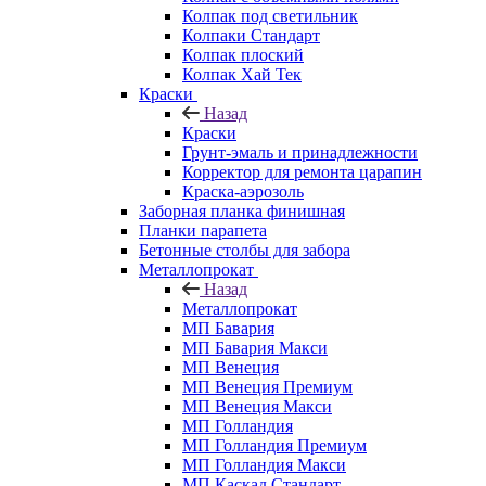
Колпак под светильник
Колпаки Стандарт
Колпак плоский
Колпак Хай Тек
Краски
Назад
Краски
Грунт-эмаль и принадлежности
Корректор для ремонта царапин
Краска-аэрозоль
Заборная планка финишная
Планки парапета
Бетонные столбы для забора
Металлопрокат
Назад
Металлопрокат
МП Бавария
МП Бавария Макси
МП Венеция
МП Венеция Премиум
МП Венеция Макси
МП Голландия
МП Голландия Премиум
МП Голландия Макси
МП Каскад Стандарт