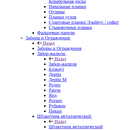
Корабельная доска
Начальные планки
Отливы
Планки углов
Стартовые планки Эльбрус / софит
Стыковочные планки
Фальцевые панели
Заборы и Ограждения
Назад
Заборы и Ограждения
Забор-жалюзи
Назад
Забор-жалюзи
Блэкаут
Дерби
Дерби M
Родео
Ранчо
Ярд
Ротанг
Рубикон
Пекин
Штакетник металлический
Назад
Штакетник металлический