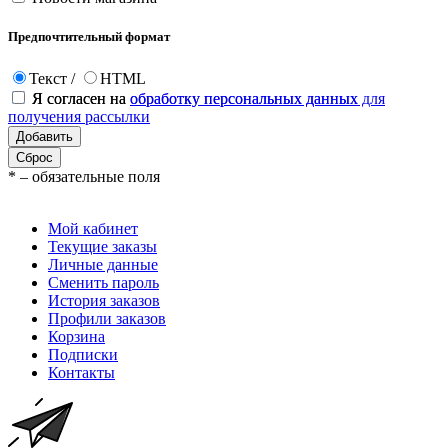
Предпочтительный формат
Текст
/
HTML
Я согласен на
Я согласен на
обработку персональных данных
обработку персональных данных для
получения рассылки
*
– обязательные поля
Мой кабинет
Текущие заказы
Личные данные
Сменить пароль
История заказов
Профили заказов
Корзина
Подписки
Контакты