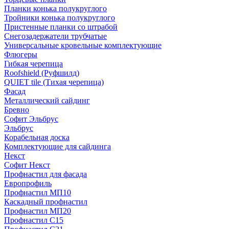
Планки конька полукруглого
Тройники конька полукруглого
Пристенные планки со штрабой
Снегозадержатели трубчатые
Универсальные кровельные комплектующие
Флюгеры
Гибкая черепица
Roofshield (Руфшилд)
QUIET tile (Тихая черепица)
Фасад
Металлический сайдинг
Бревно
Софит Эльбрус
Эльбрус
Корабельная доска
Комплектующие для сайдинга
Некст
Софит Некст
Профнастил для фасада
Европрофиль
Профнастил МП10
Каскадный профнастил
Профнастил МП20
Профнастил С15