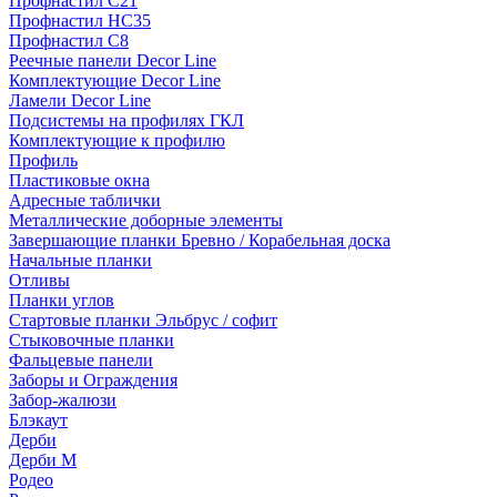
Профнастил С21
Профнастил НС35
Профнастил С8
Реечные панели Decor Line
Комплектующие Decor Line
Ламели Decor Line
Подсистемы на профилях ГКЛ
Комплектующие к профилю
Профиль
Пластиковые окна
Адресные таблички
Металлические доборные элементы
Завершающие планки Бревно / Корабельная доска
Начальные планки
Отливы
Планки углов
Стартовые планки Эльбрус / софит
Стыковочные планки
Фальцевые панели
Заборы и Ограждения
Забор-жалюзи
Блэкаут
Дерби
Дерби M
Родео