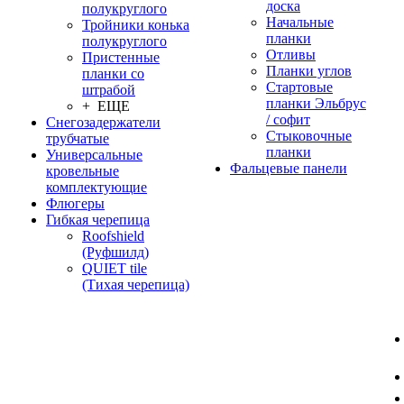
доска
полукруглого
Начальные
Тройники конька
планки
полукруглого
Отливы
Пристенные
Планки углов
планки со
Стартовые
штрабой
планки Эльбрус
+ ЕЩЕ
/ софит
Снегозадержатели
Стыковочные
трубчатые
планки
Универсальные
Фальцевые панели
кровельные
комплектующие
Флюгеры
Гибкая черепица
Roofshield
(Руфшилд)
QUIET tile
(Тихая черепица)