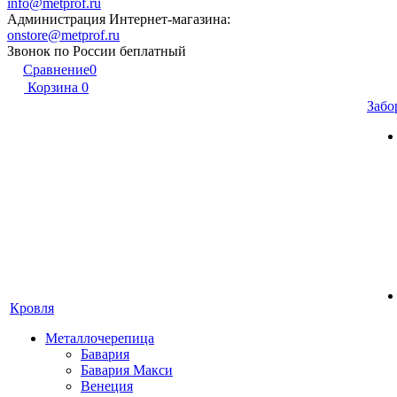
info@metprof.ru
Администрация Интернет-магазина:
onstore@metprof.ru
Звонок по России беплатный
Сравнение
0
Корзина
0
Забо
Кровля
Металлочерепица
Бавария
Бавария Макси
Венеция