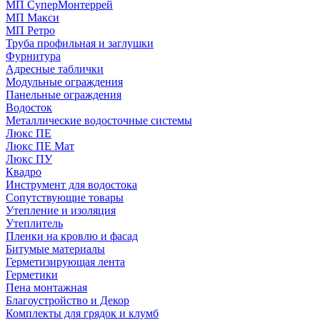
МП СуперМонтеррей
МП Макси
МП Ретро
Труба профильная и заглушки
Фурнитура
Адресные таблички
Модульные ограждения
Панельные ограждения
Водосток
Металлические водосточные системы
Люкс ПЕ
Люкс ПЕ Мат
Люкс ПУ
Квадро
Инструмент для водостока
Сопутствующие товары
Утепление и изоляция
Утеплитель
Пленки на кровлю и фасад
Битумые материалы
Герметизирующая лента
Герметики
Пена монтажная
Благоустройство и Декор
Комплекты для грядок и клумб