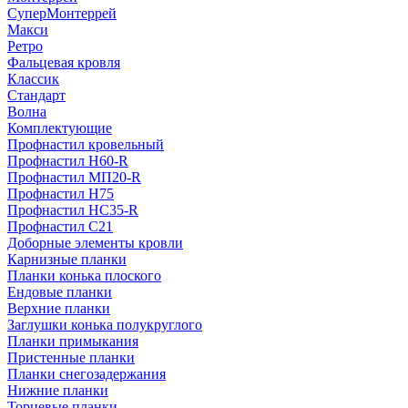
СуперМонтеррей
Макси
Ретро
Фальцевая кровля
Классик
Стандарт
Волна
Комплектующие
Профнастил кровельный
Профнастил Н60-R
Профнастил МП20-R
Профнастил Н75
Профнастил НС35-R
Профнастил С21
Доборные элементы кровли
Карнизные планки
Планки конька плоского
Ендовые планки
Верхние планки
Заглушки конька полукруглого
Планки примыкания
Пристенные планки
Планки снегозадержания
Нижние планки
Торцевые планки