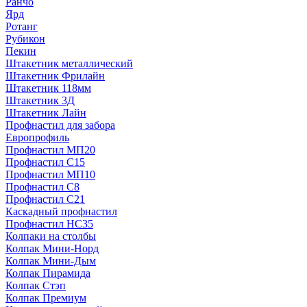
Ранчо
Ярд
Ротанг
Рубикон
Пекин
Штакетник металлический
Штакетник Фрилайн
Штакетник 118мм
Штакетник 3Д
Штакетник Лайн
Профнастил для забора
Европрофиль
Профнастил МП20
Профнастил C15
Профнастил МП10
Профнастил C8
Профнастил C21
Каскадный профнастил
Профнастил НС35
Колпаки на столбы
Колпак Мини-Норд
Колпак Мини-Дым
Колпак Пирамида
Колпак Стэп
Колпак Премиум