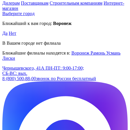
Дилерам
Поставщикам
Строительным компаниям
Интернет-
магазин
Выберите город
Ближайший к вам город:
Воронеж
Да
Нет
В Вашем городе нет филиала
Ближайшие филиалы находятся в:
Воронеж
Рамонь
Усмань
Лиски
Чернышевского, 41А
ПН-ПТ: 9:00-17:00;
СБ-ВС: вых.
8 (800) 500-88-00
звонок по России бесплатный