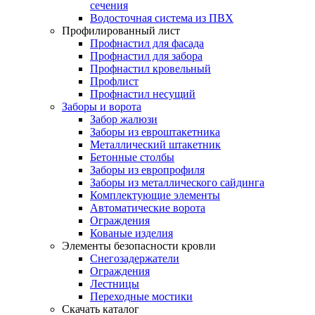
сечения
Водосточная система из ПВХ
Профилированный лист
Профнастил для фасада
Профнастил для забора
Профнастил кровельный
Профлист
Профнастил несущий
Заборы и ворота
Забор жалюзи
Заборы из евроштакетника
Металлический штакетник
Бетонные столбы
Заборы из европрофиля
Заборы из металлического сайдинга
Комплектующие элементы
Автоматические ворота
Ограждения
Кованые изделия
Элементы безопасности кровли
Снегозадержатели
Ограждения
Лестницы
Переходные мостики
Скачать каталог