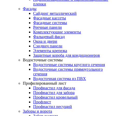
пленки
Фасады
Сайдинг металлический
Фасадные кассеты
Фасадные системы
Реечные панели
Комплектующие элементы
Фальцевый фасад
Окна и двери
Сэндвич панели
Элементы крепежа
Защитные короба для кондиционеров
Водосточные системы
Водосточные системы круглого сечения
Водосточные системы прямоугольного
сечения
Водосточная система из ПВХ
Профилированный лист
Профнастил для фасада
Профнастил для забора
Профнастил кровельный
Профлист
Профнастил несущий
Заборы и ворота
Забор жалюзи