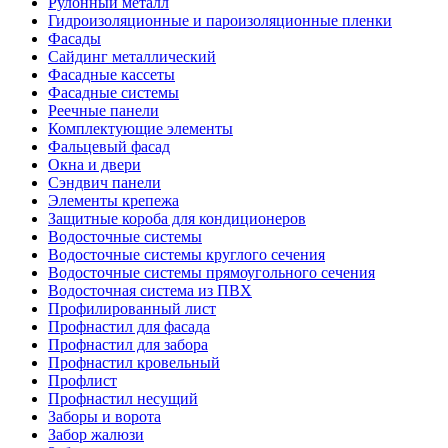
Рулонный металл
Гидроизоляционные и пароизоляционные пленки
Фасады
Сайдинг металлический
Фасадные кассеты
Фасадные системы
Реечные панели
Комплектующие элементы
Фальцевый фасад
Окна и двери
Сэндвич панели
Элементы крепежа
Защитные короба для кондиционеров
Водосточные системы
Водосточные системы круглого сечения
Водосточные системы прямоугольного сечения
Водосточная система из ПВХ
Профилированный лист
Профнастил для фасада
Профнастил для забора
Профнастил кровельный
Профлист
Профнастил несущий
Заборы и ворота
Забор жалюзи