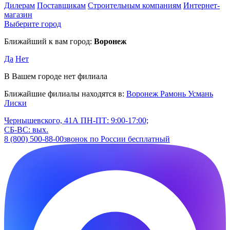
Дилерам
Поставщикам
Строительным компаниям
Интернет-
магазин
Выберите город
Ближайший к вам город:
Воронеж
Да
Нет
В Вашем городе нет филиала
Ближайшие филиалы находятся в:
Воронеж
Рамонь
Усмань
Лиски
Чернышевского, 41А
ПН-ПТ: 9:00-17:00;
СБ-ВС: вых.
8 (800) 500-88-00
звонок по России бесплатный