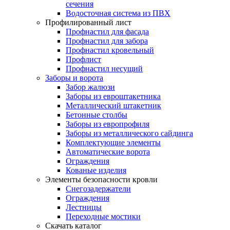
сечения
Водосточная система из ПВХ
Профилированный лист
Профнастил для фасада
Профнастил для забора
Профнастил кровельный
Профлист
Профнастил несущий
Заборы и ворота
Забор жалюзи
Заборы из евроштакетника
Металлический штакетник
Бетонные столбы
Заборы из европрофиля
Заборы из металлического сайдинга
Комплектующие элементы
Автоматические ворота
Ограждения
Кованые изделия
Элементы безопасности кровли
Снегозадержатели
Ограждения
Лестницы
Переходные мостики
Скачать каталог