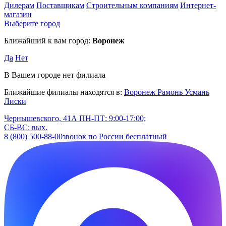
Дилерам
Поставщикам
Строительным компаниям
Интернет-
магазин
Выберите город
Ближайший к вам город:
Воронеж
Да
Нет
В Вашем городе нет филиала
Ближайшие филиалы находятся в:
Воронеж
Рамонь
Усмань
Лиски
Чернышевского, 41А
ПН-ПТ: 9:00-17:00;
СБ-ВС: вых.
8 (800) 500-88-00
звонок по России бесплатный