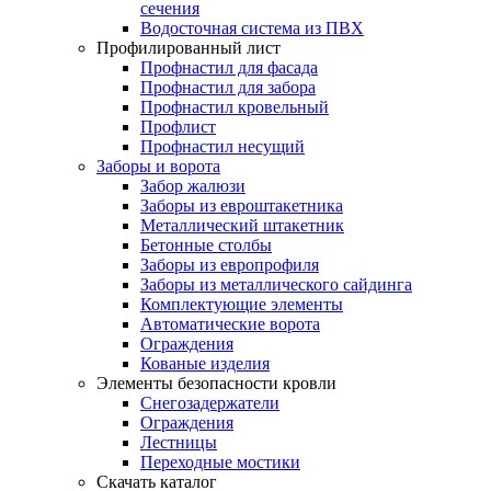
сечения
Водосточная система из ПВХ
Профилированный лист
Профнастил для фасада
Профнастил для забора
Профнастил кровельный
Профлист
Профнастил несущий
Заборы и ворота
Забор жалюзи
Заборы из евроштакетника
Металлический штакетник
Бетонные столбы
Заборы из европрофиля
Заборы из металлического сайдинга
Комплектующие элементы
Автоматические ворота
Ограждения
Кованые изделия
Элементы безопасности кровли
Снегозадержатели
Ограждения
Лестницы
Переходные мостики
Скачать каталог