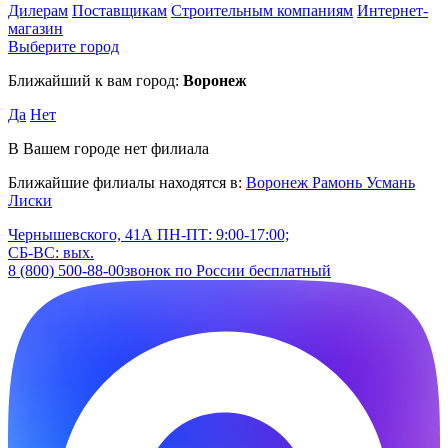
Дилерам
Поставщикам
Строительным компаниям
Интернет-
магазин
Выберите город
Ближайший к вам город:
Воронеж
Да
Нет
В Вашем городе нет филиала
Ближайшие филиалы находятся в:
Воронеж
Рамонь
Усмань
Лиски
Чернышевского, 41А
ПН-ПТ: 9:00-17:00;
СБ-ВС: вых.
8 (800) 500-88-00
звонок по России бесплатный