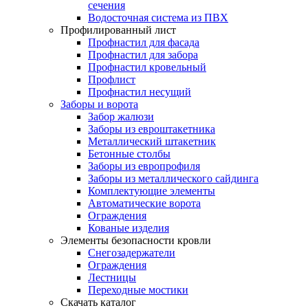
сечения
Водосточная система из ПВХ
Профилированный лист
Профнастил для фасада
Профнастил для забора
Профнастил кровельный
Профлист
Профнастил несущий
Заборы и ворота
Забор жалюзи
Заборы из евроштакетника
Металлический штакетник
Бетонные столбы
Заборы из европрофиля
Заборы из металлического сайдинга
Комплектующие элементы
Автоматические ворота
Ограждения
Кованые изделия
Элементы безопасности кровли
Снегозадержатели
Ограждения
Лестницы
Переходные мостики
Скачать каталог