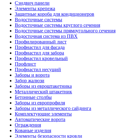
Сэндвич панели
Элементы крепежа
Защитные короба для кондиционеров
Водосточные системы
Водосточные системы круглого сечения
Водосточные системы прямоугольного сечения
Водосточная система из ПВХ
Профилированный лист
Профнастил для фасада
Профнастил для забора
Профнастил кровельный
Профлист
Профнастил несущий
Заборы и ворота
Забор жалюзи
Заборы из евроштакетника
Металлический штакетник
Бетонные столбы
Заборы из европрофиля
Заборы из металлического сайдинга
Комплектующие элементы
Автоматические ворота
Ограждения
Кованые изделия
Элементы безопасности кровли