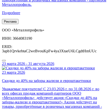
приобретённые в розничных магазинах компаний - партнеров
Металлопрофиль.
Подробнее
Реклама
ООО «Металлопрофиль»
ИНН: 3664083190
ERID:
3apb1QrvkebtaC2weBvouKpFw4ya3XtaeU6LCgdtHmUUc
23 марта 2026 - 31 августа 2026
23 марта 2026
Скидки до 40% на заборы жалюзи и евроштакетники
Уважаемые покупатели! С 23.03.2026 г. по 31.08.2026 г. во
всех офисах продаж компаний-партнеров ООО
«Металлопрофиль» действует акция «Скидки до 40% на
заборы-жалюзи и евроштакетники!» Акция действует на
товары, приобретённые в розничных магазинах компаний -