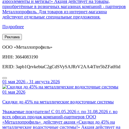
аэроэлементы и метизы!» Акция действует на товары,
приобретённые в розничных магазинах компаний - партнеров
Металлопрофиль. Для товаров из интернет-магазина
действуют отдельные специальные предложения.
Подробнее
Реклама
ООО «Металлопрофиль»
ИНН: 3664083190
ERID: 3apb1QrvkebtaC2gCdSVySAJRrV2AA4tTtrr5bZFatHid
01 мая 2026 - 31 августа 2026
01 мая 2026
Скидки до 45% на металлические водосточные системы
Уважаемые покупатели! С 01.05.2026 г. по 31.08.2026 г. во
всех офисах продаж компаний-партнеров ООО
«Металлопрофиль» действует акция «Скидки до 45% на
металлические водосточные системы!» Акция действует на