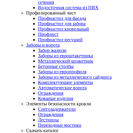
сечения
Водосточная система из ПВХ
Профилированный лист
Профнастил для фасада
Профнастил для забора
Профнастил кровельный
Профлист
Профнастил несущий
Заборы и ворота
Забор жалюзи
Заборы из евроштакетника
Металлический штакетник
Бетонные столбы
Заборы из европрофиля
Заборы из металлического сайдинга
Комплектующие элементы
Автоматические ворота
Ограждения
Кованые изделия
Элементы безопасности кровли
Снегозадержатели
Ограждения
Лестницы
Переходные мостики
Скачать каталог