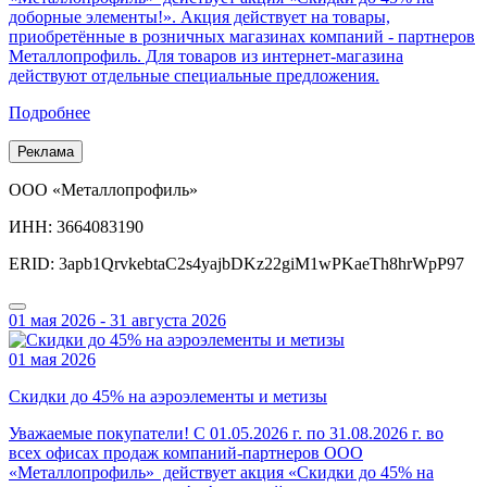
доборные элементы!». Акция действует на товары,
приобретённые в розничных магазинах компаний - партнеров
Металлопрофиль. Для товаров из интернет-магазина
действуют отдельные специальные предложения.
Подробнее
Реклама
ООО «Металлопрофиль»
ИНН: 3664083190
ERID: 3apb1QrvkebtaC2s4yajbDKz22giM1wPKaeTh8hrWpP97
01 мая 2026 - 31 августа 2026
01 мая 2026
Скидки до 45% на аэроэлементы и метизы
Уважаемые покупатели! С 01.05.2026 г. по 31.08.2026 г. во
всех офисах продаж компаний-партнеров ООО
«Металлопрофиль» действует акция «Скидки до 45% на