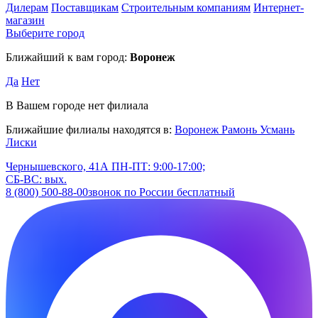
Дилерам
Поставщикам
Строительным компаниям
Интернет-
магазин
Выберите город
Ближайший к вам город:
Воронеж
Да
Нет
В Вашем городе нет филиала
Ближайшие филиалы находятся в:
Воронеж
Рамонь
Усмань
Лиски
Чернышевского, 41А
ПН-ПТ: 9:00-17:00;
СБ-ВС: вых.
8 (800) 500-88-00
звонок по России бесплатный