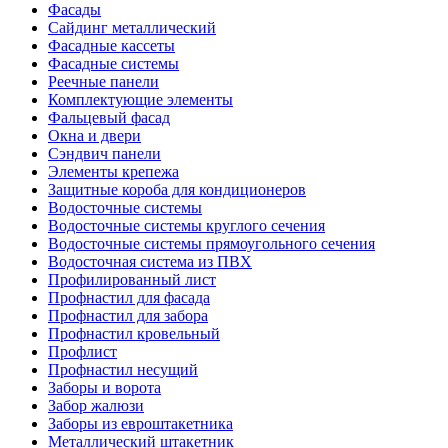
Фасады
Сайдинг металлический
Фасадные кассеты
Фасадные системы
Реечные панели
Комплектующие элементы
Фальцевый фасад
Окна и двери
Сэндвич панели
Элементы крепежа
Защитные короба для кондиционеров
Водосточные системы
Водосточные системы круглого сечения
Водосточные системы прямоугольного сечения
Водосточная система из ПВХ
Профилированный лист
Профнастил для фасада
Профнастил для забора
Профнастил кровельный
Профлист
Профнастил несущий
Заборы и ворота
Забор жалюзи
Заборы из евроштакетника
Металлический штакетник