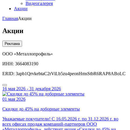
Видеогалерея
Акции
Главная
Акции
Акции
Реклама
ООО «Металлопрофиль»
ИНН: 3664083190
ERID: 3apb1QrvkebtaC2rViLb5zu4peonHmsStbR6RAP8ABoLC
16 мая 2026 - 31 декабря 2026
01 мая 2026
Скидки до 45% на доборные элементы
Уважаемые покупатели! С 16.05.2026 г. по 31.12.2026 г. во
всех офисах продаж компаний-партнеров ООО
«Металлопрофиль» действует акция «Скидки до 45% на