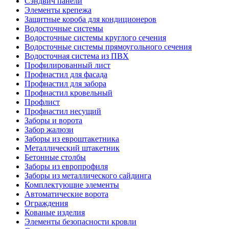
Сэндвич панели
Элементы крепежа
Защитные короба для кондиционеров
Водосточные системы
Водосточные системы круглого сечения
Водосточные системы прямоугольного сечения
Водосточная система из ПВХ
Профилированный лист
Профнастил для фасада
Профнастил для забора
Профнастил кровельный
Профлист
Профнастил несущий
Заборы и ворота
Забор жалюзи
Заборы из евроштакетника
Металлический штакетник
Бетонные столбы
Заборы из европрофиля
Заборы из металлического сайдинга
Комплектующие элементы
Автоматические ворота
Ограждения
Кованые изделия
Элементы безопасности кровли