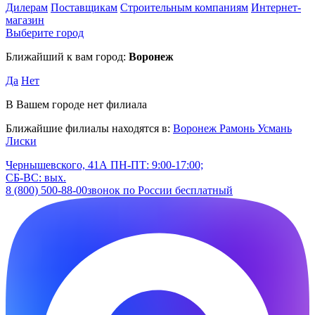
Дилерам
Поставщикам
Строительным компаниям
Интернет-
магазин
Выберите город
Ближайший к вам город:
Воронеж
Да
Нет
В Вашем городе нет филиала
Ближайшие филиалы находятся в:
Воронеж
Рамонь
Усмань
Лиски
Чернышевского, 41А
ПН-ПТ: 9:00-17:00;
СБ-ВС: вых.
8 (800) 500-88-00
звонок по России бесплатный