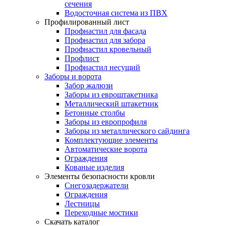
сечения
Водосточная система из ПВХ
Профилированный лист
Профнастил для фасада
Профнастил для забора
Профнастил кровельный
Профлист
Профнастил несущий
Заборы и ворота
Забор жалюзи
Заборы из евроштакетника
Металлический штакетник
Бетонные столбы
Заборы из европрофиля
Заборы из металлического сайдинга
Комплектующие элементы
Автоматические ворота
Ограждения
Кованые изделия
Элементы безопасности кровли
Снегозадержатели
Ограждения
Лестницы
Переходные мостики
Скачать каталог