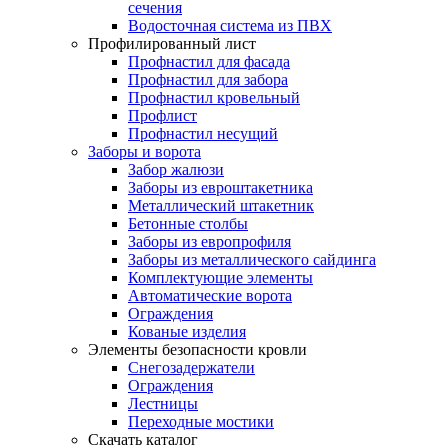
сечения
Водосточная система из ПВХ
Профилированный лист
Профнастил для фасада
Профнастил для забора
Профнастил кровельный
Профлист
Профнастил несущий
Заборы и ворота
Забор жалюзи
Заборы из евроштакетника
Металлический штакетник
Бетонные столбы
Заборы из европрофиля
Заборы из металлического сайдинга
Комплектующие элементы
Автоматические ворота
Ограждения
Кованые изделия
Элементы безопасности кровли
Снегозадержатели
Ограждения
Лестницы
Переходные мостики
Скачать каталог