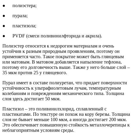
● полиэстера;
● пурала;
● пластизола;
● PVDF (смеси поливинилфторида и акрила).
Полиэстер относится к недорогим материалам и очень
устойчив к разным природным проявлениям, поэтому он
применяется часто. Такое покрытие может быть глянцевым
или матовым. В матовом добавляется напыление тефлона,
поэтому его долговечность выше. Также у него больше слой –
35 мкм против 25 у глянцевого.
Пурал имеет в составе полиуретан, что придает поверхности
устойчивость к ультрафиолетовым лучам, температурным
колебаниям и повреждениям механического типа. Толщина
слоя здесь достигает 50 мкм.
Пластизол – это поливинилхлорид, сплавленный с
пластикатами. По текстуре он похож на кору березы. Толщина
слоя не бывает меньше 100 мкм, а иногда достигает 200 мкм.
Это обеспечивает повышенную стойкость металлочерепицы к
неблагоприятным условиям среды.