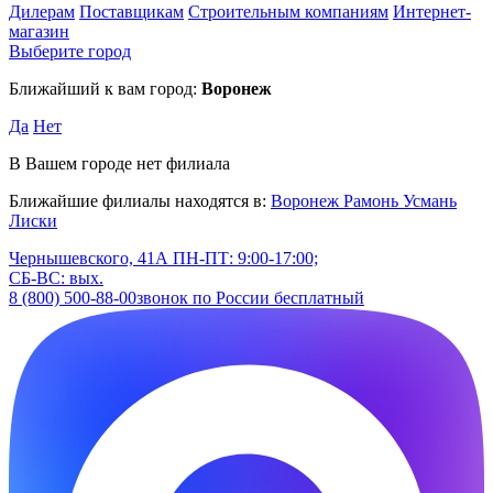
Дилерам
Поставщикам
Строительным компаниям
Интернет-
магазин
Выберите город
Ближайший к вам город:
Воронеж
Да
Нет
В Вашем городе нет филиала
Ближайшие филиалы находятся в:
Воронеж
Рамонь
Усмань
Лиски
Чернышевского, 41А
ПН-ПТ: 9:00-17:00;
СБ-ВС: вых.
8 (800) 500-88-00
звонок по России бесплатный