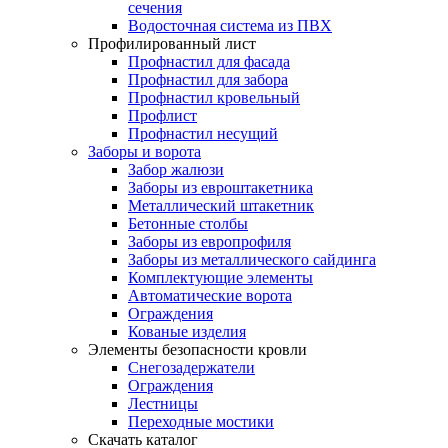
сечения
Водосточная система из ПВХ
Профилированный лист
Профнастил для фасада
Профнастил для забора
Профнастил кровельный
Профлист
Профнастил несущий
Заборы и ворота
Забор жалюзи
Заборы из евроштакетника
Металлический штакетник
Бетонные столбы
Заборы из европрофиля
Заборы из металлического сайдинга
Комплектующие элементы
Автоматические ворота
Ограждения
Кованые изделия
Элементы безопасности кровли
Снегозадержатели
Ограждения
Лестницы
Переходные мостики
Скачать каталог