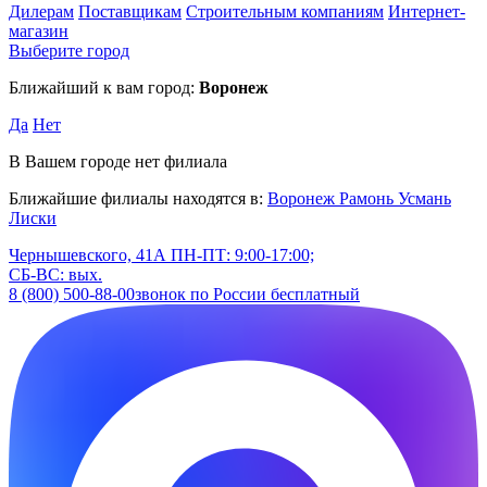
Дилерам
Поставщикам
Строительным компаниям
Интернет-
магазин
Выберите город
Ближайший к вам город:
Воронеж
Да
Нет
В Вашем городе нет филиала
Ближайшие филиалы находятся в:
Воронеж
Рамонь
Усмань
Лиски
Чернышевского, 41А
ПН-ПТ: 9:00-17:00;
СБ-ВС: вых.
8 (800) 500-88-00
звонок по России бесплатный