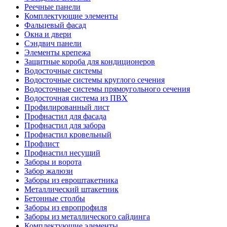
Реечные панели
Комплектующие элементы
Фальцевый фасад
Окна и двери
Сэндвич панели
Элементы крепежа
Защитные короба для кондиционеров
Водосточные системы
Водосточные системы круглого сечения
Водосточные системы прямоугольного сечения
Водосточная система из ПВХ
Профилированный лист
Профнастил для фасада
Профнастил для забора
Профнастил кровельный
Профлист
Профнастил несущий
Заборы и ворота
Забор жалюзи
Заборы из евроштакетника
Металлический штакетник
Бетонные столбы
Заборы из европрофиля
Заборы из металлического сайдинга
Комплектующие элементы