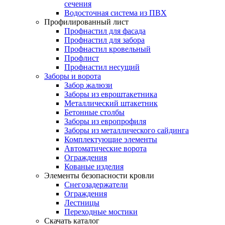
сечения
Водосточная система из ПВХ
Профилированный лист
Профнастил для фасада
Профнастил для забора
Профнастил кровельный
Профлист
Профнастил несущий
Заборы и ворота
Забор жалюзи
Заборы из евроштакетника
Металлический штакетник
Бетонные столбы
Заборы из европрофиля
Заборы из металлического сайдинга
Комплектующие элементы
Автоматические ворота
Ограждения
Кованые изделия
Элементы безопасности кровли
Снегозадержатели
Ограждения
Лестницы
Переходные мостики
Скачать каталог