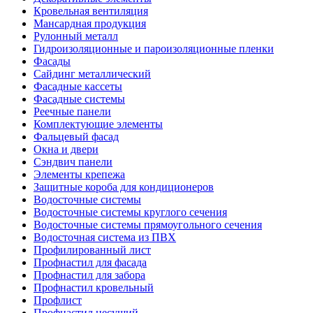
Кровельная вентиляция
Мансардная продукция
Рулонный металл
Гидроизоляционные и пароизоляционные пленки
Фасады
Сайдинг металлический
Фасадные кассеты
Фасадные системы
Реечные панели
Комплектующие элементы
Фальцевый фасад
Окна и двери
Сэндвич панели
Элементы крепежа
Защитные короба для кондиционеров
Водосточные системы
Водосточные системы круглого сечения
Водосточные системы прямоугольного сечения
Водосточная система из ПВХ
Профилированный лист
Профнастил для фасада
Профнастил для забора
Профнастил кровельный
Профлист
Профнастил несущий