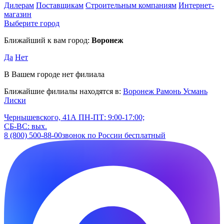
Дилерам
Поставщикам
Строительным компаниям
Интернет-
магазин
Выберите город
Ближайший к вам город:
Воронеж
Да
Нет
В Вашем городе нет филиала
Ближайшие филиалы находятся в:
Воронеж
Рамонь
Усмань
Лиски
Чернышевского, 41А
ПН-ПТ: 9:00-17:00;
СБ-ВС: вых.
8 (800) 500-88-00
звонок по России бесплатный