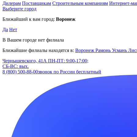
Дилерам
Поставщикам
Строительным компаниям
Интернет-ма
Выберите город
Ближайший к вам город:
Воронеж
Да
Нет
В Вашем городе нет филиала
Ближайшие филиалы находятся в:
Воронеж
Рамонь
Усмань
Лис
Чернышевского, 41А
ПН-ПТ: 9:00-17:00;
СБ-ВС: вых.
8 (800) 500-88-00
звонок по России бесплатный