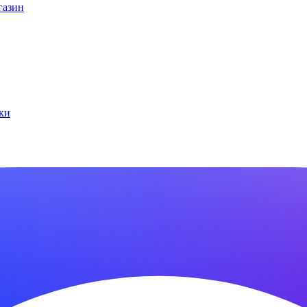
газин
ки