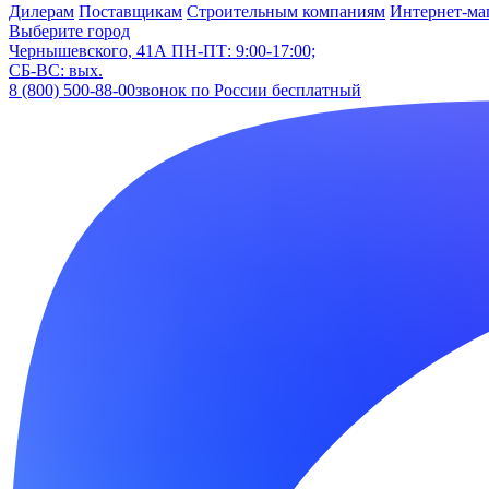
Дилерам
Поставщикам
Строительным компаниям
Интернет-ма
Выберите город
Чернышевского, 41А
ПН-ПТ: 9:00-17:00;
СБ-ВС: вых.
8 (800) 500-88-00
звонок по России бесплатный