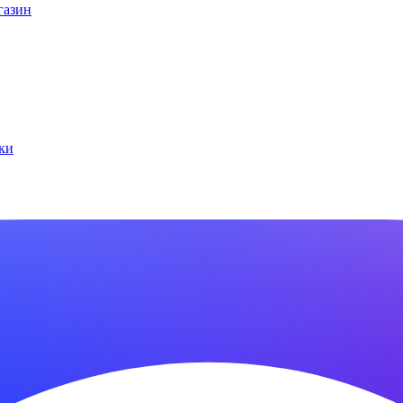
газин
ки