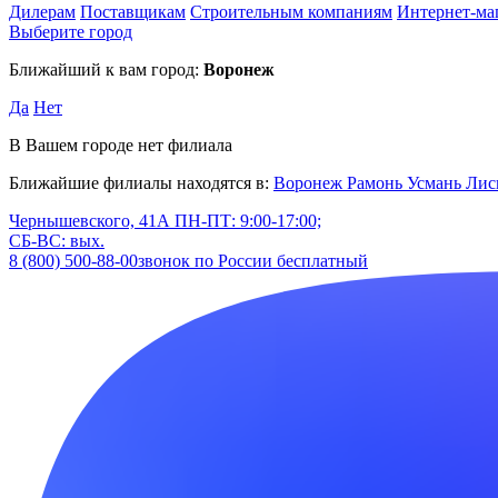
Дилерам
Поставщикам
Строительным компаниям
Интернет-ма
Выберите город
Ближайший к вам город:
Воронеж
Да
Нет
В Вашем городе нет филиала
Ближайшие филиалы находятся в:
Воронеж
Рамонь
Усмань
Лис
Чернышевского, 41А
ПН-ПТ: 9:00-17:00;
СБ-ВС: вых.
8 (800) 500-88-00
звонок по России бесплатный