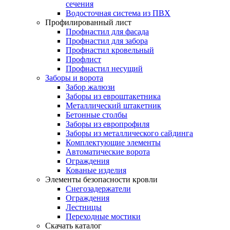
сечения
Водосточная система из ПВХ
Профилированный лист
Профнастил для фасада
Профнастил для забора
Профнастил кровельный
Профлист
Профнастил несущий
Заборы и ворота
Забор жалюзи
Заборы из евроштакетника
Металлический штакетник
Бетонные столбы
Заборы из европрофиля
Заборы из металлического сайдинга
Комплектующие элементы
Автоматические ворота
Ограждения
Кованые изделия
Элементы безопасности кровли
Снегозадержатели
Ограждения
Лестницы
Переходные мостики
Скачать каталог