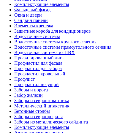
Комплектующие элементы
Фальцевый фасад
Окна и двери
Сэндвич панели
Элементы крепежа
Защитные короба для кондиционеров
Водосточные системы
Водосточные системы круглого сечения
Водосточные системы прямоугольного сечения
Водосточная система из ПВХ
Профилированный лист
Профнастил для фасада
Профнастил для забора
Профнастил кровельный
Профлист
Профнастил несущий
Заборы и ворота
Забор жалюзи
Заборы из евроштакетника
Металлический штакетник
Бетонные столбы
Заборы из европрофиля
Заборы из металлического сайдинга
Комплектующие элементы
Автоматические ворота