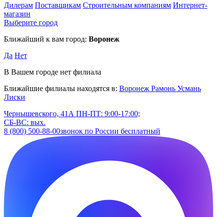
Дилерам
Поставщикам
Строительным компаниям
Интернет-
магазин
Выберите город
Ближайший к вам город:
Воронеж
Да
Нет
В Вашем городе нет филиала
Ближайшие филиалы находятся в:
Воронеж
Рамонь
Усмань
Лиски
Чернышевского, 41А
ПН-ПТ: 9:00-17:00;
СБ-ВС: вых.
8 (800) 500-88-00
звонок по России бесплатный