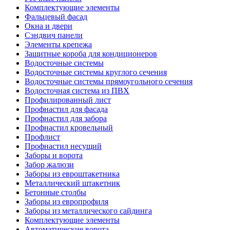
Комплектующие элементы
Фальцевый фасад
Окна и двери
Сэндвич панели
Элементы крепежа
Защитные короба для кондиционеров
Водосточные системы
Водосточные системы круглого сечения
Водосточные системы прямоугольного сечения
Водосточная система из ПВХ
Профилированный лист
Профнастил для фасада
Профнастил для забора
Профнастил кровельный
Профлист
Профнастил несущий
Заборы и ворота
Забор жалюзи
Заборы из евроштакетника
Металлический штакетник
Бетонные столбы
Заборы из европрофиля
Заборы из металлического сайдинга
Комплектующие элементы
Автоматические ворота