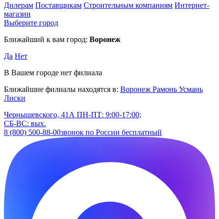
Дилерам
Поставщикам
Строительным компаниям
Интернет-
магазин
Выберите город
Ближайший к вам город:
Воронеж
Да
Нет
В Вашем городе нет филиала
Ближайшие филиалы находятся в:
Воронеж
Рамонь
Усмань
Лиски
Чернышевского, 41А
ПН-ПТ: 9:00-17:00;
СБ-ВС: вых.
8 (800) 500-88-00
звонок по России бесплатный