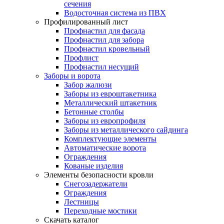
сечения
Водосточная система из ПВХ
Профилированный лист
Профнастил для фасада
Профнастил для забора
Профнастил кровельный
Профлист
Профнастил несущий
Заборы и ворота
Забор жалюзи
Заборы из евроштакетника
Металлический штакетник
Бетонные столбы
Заборы из европрофиля
Заборы из металлического сайдинга
Комплектующие элементы
Автоматические ворота
Ограждения
Кованые изделия
Элементы безопасности кровли
Снегозадержатели
Ограждения
Лестницы
Переходные мостики
Скачать каталог