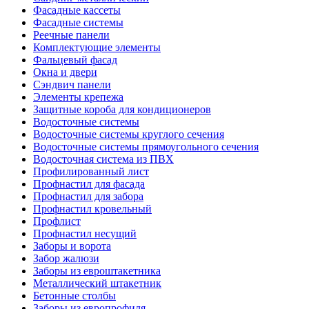
Фасадные кассеты
Фасадные системы
Реечные панели
Комплектующие элементы
Фальцевый фасад
Окна и двери
Сэндвич панели
Элементы крепежа
Защитные короба для кондиционеров
Водосточные системы
Водосточные системы круглого сечения
Водосточные системы прямоугольного сечения
Водосточная система из ПВХ
Профилированный лист
Профнастил для фасада
Профнастил для забора
Профнастил кровельный
Профлист
Профнастил несущий
Заборы и ворота
Забор жалюзи
Заборы из евроштакетника
Металлический штакетник
Бетонные столбы
Заборы из европрофиля