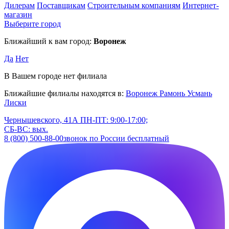
Дилерам
Поставщикам
Строительным компаниям
Интернет-
магазин
Выберите город
Ближайший к вам город:
Воронеж
Да
Нет
В Вашем городе нет филиала
Ближайшие филиалы находятся в:
Воронеж
Рамонь
Усмань
Лиски
Чернышевского, 41А
ПН-ПТ: 9:00-17:00;
СБ-ВС: вых.
8 (800) 500-88-00
звонок по России бесплатный