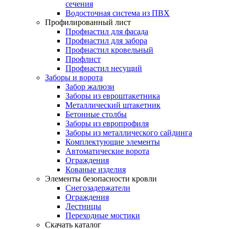
сечения
Водосточная система из ПВХ
Профилированный лист
Профнастил для фасада
Профнастил для забора
Профнастил кровельный
Профлист
Профнастил несущий
Заборы и ворота
Забор жалюзи
Заборы из евроштакетника
Металлический штакетник
Бетонные столбы
Заборы из европрофиля
Заборы из металлического сайдинга
Комплектующие элементы
Автоматические ворота
Ограждения
Кованые изделия
Элементы безопасности кровли
Снегозадержатели
Ограждения
Лестницы
Переходные мостики
Скачать каталог