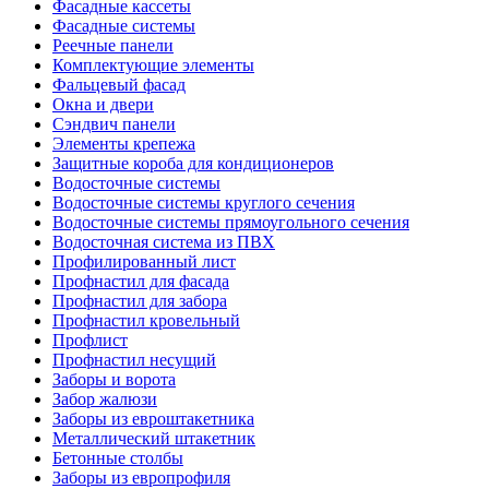
Фасадные кассеты
Фасадные системы
Реечные панели
Комплектующие элементы
Фальцевый фасад
Окна и двери
Сэндвич панели
Элементы крепежа
Защитные короба для кондиционеров
Водосточные системы
Водосточные системы круглого сечения
Водосточные системы прямоугольного сечения
Водосточная система из ПВХ
Профилированный лист
Профнастил для фасада
Профнастил для забора
Профнастил кровельный
Профлист
Профнастил несущий
Заборы и ворота
Забор жалюзи
Заборы из евроштакетника
Металлический штакетник
Бетонные столбы
Заборы из европрофиля