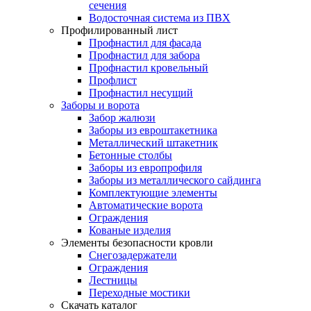
сечения
Водосточная система из ПВХ
Профилированный лист
Профнастил для фасада
Профнастил для забора
Профнастил кровельный
Профлист
Профнастил несущий
Заборы и ворота
Забор жалюзи
Заборы из евроштакетника
Металлический штакетник
Бетонные столбы
Заборы из европрофиля
Заборы из металлического сайдинга
Комплектующие элементы
Автоматические ворота
Ограждения
Кованые изделия
Элементы безопасности кровли
Снегозадержатели
Ограждения
Лестницы
Переходные мостики
Скачать каталог