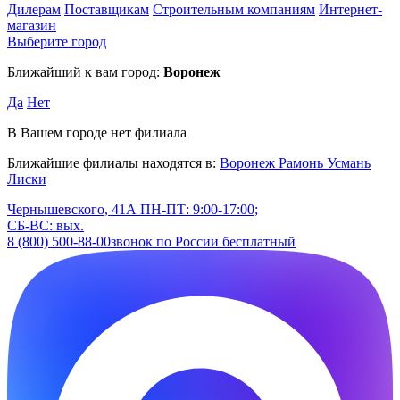
Дилерам
Поставщикам
Строительным компаниям
Интернет-
магазин
Выберите город
Ближайший к вам город:
Воронеж
Да
Нет
В Вашем городе нет филиала
Ближайшие филиалы находятся в:
Воронеж
Рамонь
Усмань
Лиски
Чернышевского, 41А
ПН-ПТ: 9:00-17:00;
СБ-ВС: вых.
8 (800) 500-88-00
звонок по России бесплатный