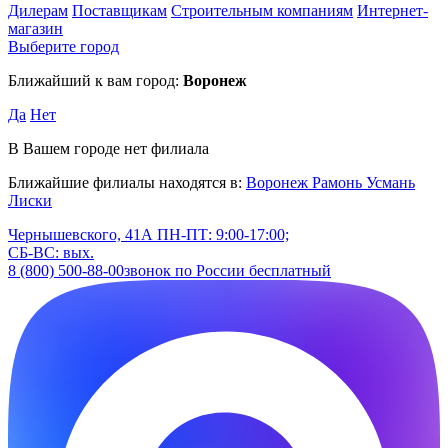
Дилерам
Поставщикам
Строительным компаниям
Интернет-
магазин
Выберите город
Ближайший к вам город:
Воронеж
Да
Нет
В Вашем городе нет филиала
Ближайшие филиалы находятся в:
Воронеж
Рамонь
Усмань
Лиски
Чернышевского, 41А
ПН-ПТ: 9:00-17:00;
СБ-ВС: вых.
8 (800) 500-88-00
звонок по России бесплатный