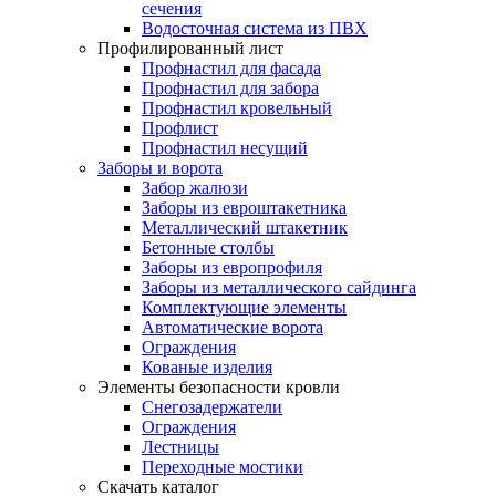
сечения
Водосточная система из ПВХ
Профилированный лист
Профнастил для фасада
Профнастил для забора
Профнастил кровельный
Профлист
Профнастил несущий
Заборы и ворота
Забор жалюзи
Заборы из евроштакетника
Металлический штакетник
Бетонные столбы
Заборы из европрофиля
Заборы из металлического сайдинга
Комплектующие элементы
Автоматические ворота
Ограждения
Кованые изделия
Элементы безопасности кровли
Снегозадержатели
Ограждения
Лестницы
Переходные мостики
Скачать каталог