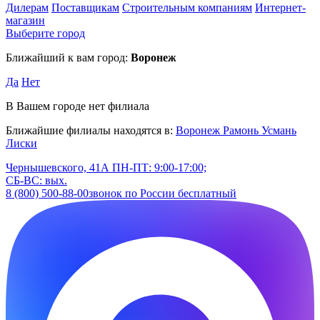
Дилерам
Поставщикам
Строительным компаниям
Интернет-
магазин
Выберите город
Ближайший к вам город:
Воронеж
Да
Нет
В Вашем городе нет филиала
Ближайшие филиалы находятся в:
Воронеж
Рамонь
Усмань
Лиски
Чернышевского, 41А
ПН-ПТ: 9:00-17:00;
СБ-ВС: вых.
8 (800) 500-88-00
звонок по России бесплатный