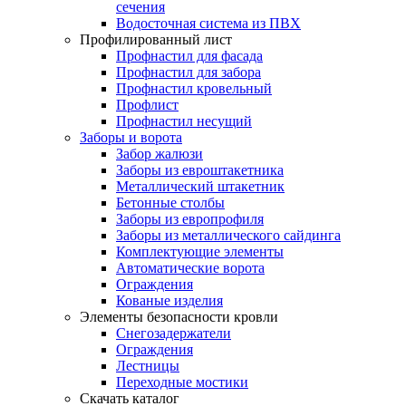
сечения
Водосточная система из ПВХ
Профилированный лист
Профнастил для фасада
Профнастил для забора
Профнастил кровельный
Профлист
Профнастил несущий
Заборы и ворота
Забор жалюзи
Заборы из евроштакетника
Металлический штакетник
Бетонные столбы
Заборы из европрофиля
Заборы из металлического сайдинга
Комплектующие элементы
Автоматические ворота
Ограждения
Кованые изделия
Элементы безопасности кровли
Снегозадержатели
Ограждения
Лестницы
Переходные мостики
Скачать каталог