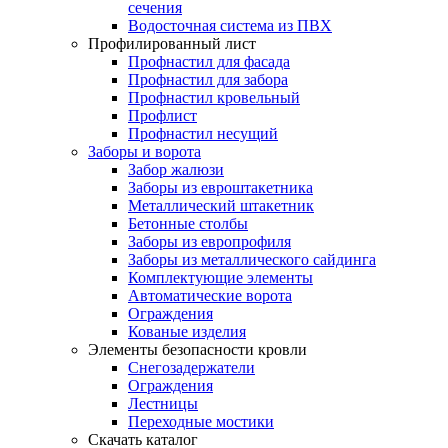
сечения
Водосточная система из ПВХ
Профилированный лист
Профнастил для фасада
Профнастил для забора
Профнастил кровельный
Профлист
Профнастил несущий
Заборы и ворота
Забор жалюзи
Заборы из евроштакетника
Металлический штакетник
Бетонные столбы
Заборы из европрофиля
Заборы из металлического сайдинга
Комплектующие элементы
Автоматические ворота
Ограждения
Кованые изделия
Элементы безопасности кровли
Снегозадержатели
Ограждения
Лестницы
Переходные мостики
Скачать каталог