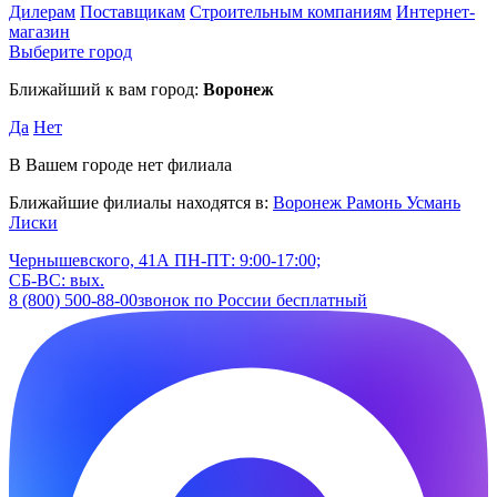
Дилерам
Поставщикам
Строительным компаниям
Интернет-
магазин
Выберите город
Ближайший к вам город:
Воронеж
Да
Нет
В Вашем городе нет филиала
Ближайшие филиалы находятся в:
Воронеж
Рамонь
Усмань
Лиски
Чернышевского, 41А
ПН-ПТ: 9:00-17:00;
СБ-ВС: вых.
8 (800) 500-88-00
звонок по России бесплатный