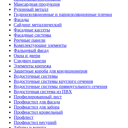
Мансардная продукция
Рулонный металл
Гидроизоляционные и пароизоляционные пленки
Фасады
Сайдинг металлический
Фасадные кассеты
Фасадные системы
Реечные панели
Комплектующие элементы
Фальцевый фасад
Окна и двери
Сэндвич панели
Элементы крепежа
Защитные короба для кондиционеров
Водосточные системы
Водосточные системы круглого сечения
Водосточные системы прямоугольного сечения
Водосточная система из ПВХ
Профилированный лист
Профнастил для фасада
Профнастил для забора
Профнастил кровельный
Профлист
Профнастил несущий
Заборы и ворота