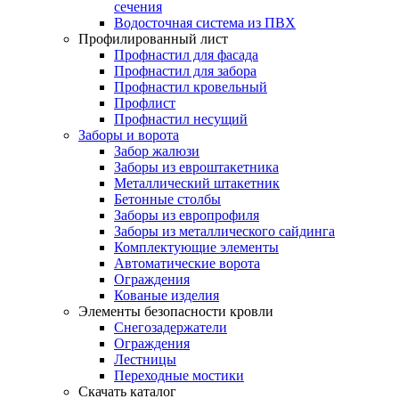
сечения
Водосточная система из ПВХ
Профилированный лист
Профнастил для фасада
Профнастил для забора
Профнастил кровельный
Профлист
Профнастил несущий
Заборы и ворота
Забор жалюзи
Заборы из евроштакетника
Металлический штакетник
Бетонные столбы
Заборы из европрофиля
Заборы из металлического сайдинга
Комплектующие элементы
Автоматические ворота
Ограждения
Кованые изделия
Элементы безопасности кровли
Снегозадержатели
Ограждения
Лестницы
Переходные мостики
Скачать каталог