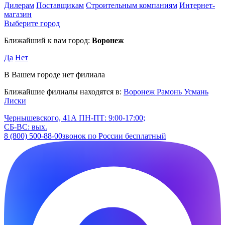
Дилерам
Поставщикам
Строительным компаниям
Интернет-
магазин
Выберите город
Ближайший к вам город:
Воронеж
Да
Нет
В Вашем городе нет филиала
Ближайшие филиалы находятся в:
Воронеж
Рамонь
Усмань
Лиски
Чернышевского, 41А
ПН-ПТ: 9:00-17:00;
СБ-ВС: вых.
8 (800) 500-88-00
звонок по России бесплатный