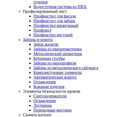
сечения
Водосточная система из ПВХ
Профилированный лист
Профнастил для фасада
Профнастил для забора
Профнастил кровельный
Профлист
Профнастил несущий
Заборы и ворота
Забор жалюзи
Заборы из евроштакетника
Металлический штакетник
Бетонные столбы
Заборы из европрофиля
Заборы из металлического сайдинга
Комплектующие элементы
Автоматические ворота
Ограждения
Кованые изделия
Элементы безопасности кровли
Снегозадержатели
Ограждения
Лестницы
Переходные мостики
Скачать каталог