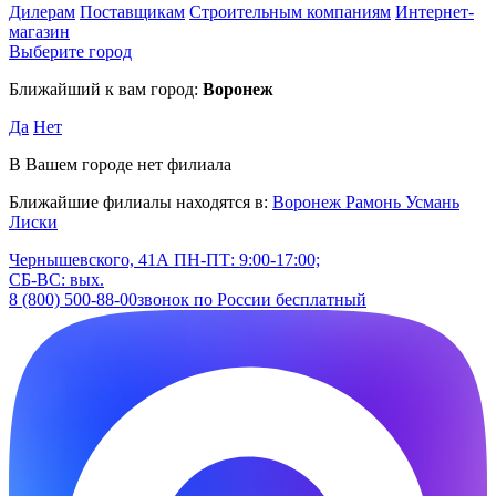
Дилерам
Поставщикам
Строительным компаниям
Интернет-
магазин
Выберите город
Ближайший к вам город:
Воронеж
Да
Нет
В Вашем городе нет филиала
Ближайшие филиалы находятся в:
Воронеж
Рамонь
Усмань
Лиски
Чернышевского, 41А
ПН-ПТ: 9:00-17:00;
СБ-ВС: вых.
8 (800) 500-88-00
звонок по России бесплатный