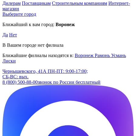
Дилерам
Поставщикам
Строительным компаниям
Интернет-
магазин
Выберите город
Ближайший к вам город:
Воронеж
Да
Нет
В Вашем городе нет филиала
Ближайшие филиалы находятся в:
Воронеж
Рамонь
Усмань
Лиски
Чернышевского, 41А
ПН-ПТ: 9:00-17:00;
СБ-ВС: вых.
8 (800) 500-88-00
звонок по России бесплатный