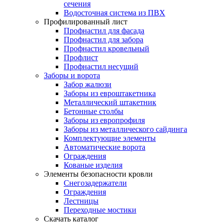
сечения
Водосточная система из ПВХ
Профилированный лист
Профнастил для фасада
Профнастил для забора
Профнастил кровельный
Профлист
Профнастил несущий
Заборы и ворота
Забор жалюзи
Заборы из евроштакетника
Металлический штакетник
Бетонные столбы
Заборы из европрофиля
Заборы из металлического сайдинга
Комплектующие элементы
Автоматические ворота
Ограждения
Кованые изделия
Элементы безопасности кровли
Снегозадержатели
Ограждения
Лестницы
Переходные мостики
Скачать каталог