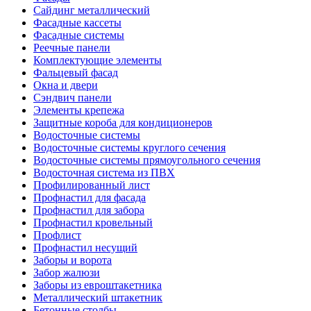
Сайдинг металлический
Фасадные кассеты
Фасадные системы
Реечные панели
Комплектующие элементы
Фальцевый фасад
Окна и двери
Сэндвич панели
Элементы крепежа
Защитные короба для кондиционеров
Водосточные системы
Водосточные системы круглого сечения
Водосточные системы прямоугольного сечения
Водосточная система из ПВХ
Профилированный лист
Профнастил для фасада
Профнастил для забора
Профнастил кровельный
Профлист
Профнастил несущий
Заборы и ворота
Забор жалюзи
Заборы из евроштакетника
Металлический штакетник
Бетонные столбы