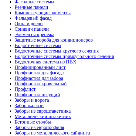
Фасадные системы
Реечные панели
Комплектующие элементы
Фальцевый фасад
Окна и двери
Сэндвич панели
Элементы крепежа
Защитные короба для кондиционеров
Водосточные системы
Водосточные системы круглого сечения
Водосточные системы прямоугольного сечения
Водосточная система из ПВХ
Профилированный лист
Профнастил для фасада
Профнастил для забора
Профнастил кровельный
Профлист
Профнастил несущий
Заборы и ворота
Забор жалюзи
Заборы из евроштакетника
Металлический штакетник
Бетонные столбы
Заборы из европрофиля
Заборы из металлического сайдинга