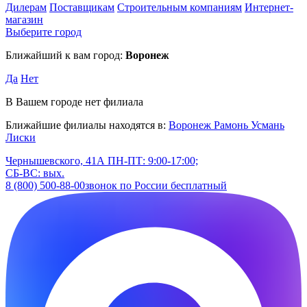
Дилерам
Поставщикам
Строительным компаниям
Интернет-
магазин
Выберите город
Ближайший к вам город:
Воронеж
Да
Нет
В Вашем городе нет филиала
Ближайшие филиалы находятся в:
Воронеж
Рамонь
Усмань
Лиски
Чернышевского, 41А
ПН-ПТ: 9:00-17:00;
СБ-ВС: вых.
8 (800) 500-88-00
звонок по России бесплатный