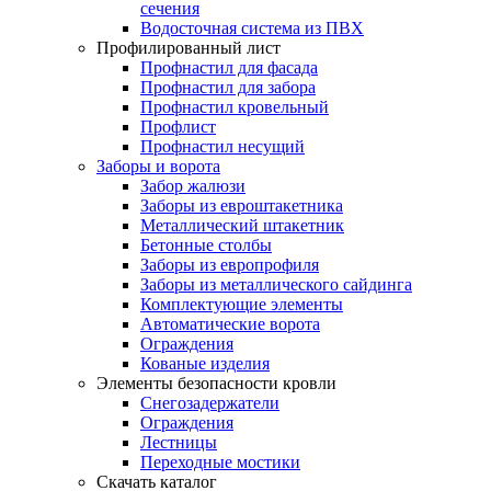
сечения
Водосточная система из ПВХ
Профилированный лист
Профнастил для фасада
Профнастил для забора
Профнастил кровельный
Профлист
Профнастил несущий
Заборы и ворота
Забор жалюзи
Заборы из евроштакетника
Металлический штакетник
Бетонные столбы
Заборы из европрофиля
Заборы из металлического сайдинга
Комплектующие элементы
Автоматические ворота
Ограждения
Кованые изделия
Элементы безопасности кровли
Снегозадержатели
Ограждения
Лестницы
Переходные мостики
Скачать каталог