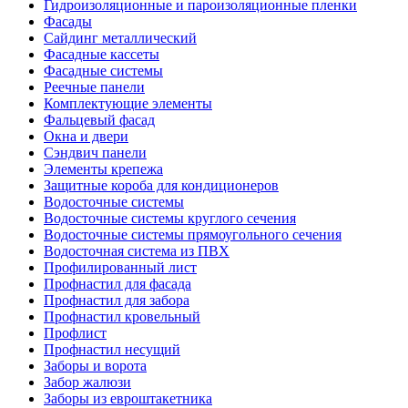
Гидроизоляционные и пароизоляционные пленки
Фасады
Сайдинг металлический
Фасадные кассеты
Фасадные системы
Реечные панели
Комплектующие элементы
Фальцевый фасад
Окна и двери
Сэндвич панели
Элементы крепежа
Защитные короба для кондиционеров
Водосточные системы
Водосточные системы круглого сечения
Водосточные системы прямоугольного сечения
Водосточная система из ПВХ
Профилированный лист
Профнастил для фасада
Профнастил для забора
Профнастил кровельный
Профлист
Профнастил несущий
Заборы и ворота
Забор жалюзи
Заборы из евроштакетника