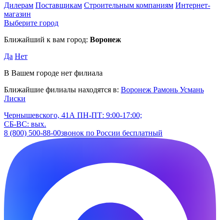
Дилерам
Поставщикам
Строительным компаниям
Интернет-
магазин
Выберите город
Ближайший к вам город:
Воронеж
Да
Нет
В Вашем городе нет филиала
Ближайшие филиалы находятся в:
Воронеж
Рамонь
Усмань
Лиски
Чернышевского, 41А
ПН-ПТ: 9:00-17:00;
СБ-ВС: вых.
8 (800) 500-88-00
звонок по России бесплатный