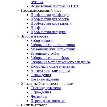
сечения
Водосточная система из ПВХ
Профилированный лист
Профнастил для фасада
Профнастил для забора
Профнастил кровельный
Профлист
Профнастил несущий
Заборы и ворота
Забор жалюзи
Заборы из евроштакетника
Металлический штакетник
Бетонные столбы
Заборы из европрофиля
Заборы из металлического сайдинга
Комплектующие элементы
Автоматические ворота
Ограждения
Кованые изделия
Элементы безопасности кровли
Снегозадержатели
Ограждения
Лестницы
Переходные мостики
Скачать каталог