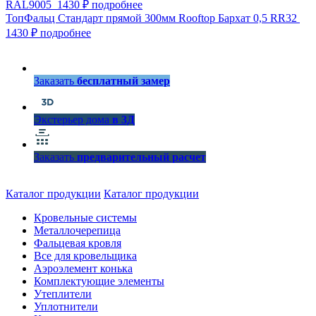
RAL9005
1430 ₽
подробнее
ТопФальц Стандарт прямой 300мм Rooftop Бархат 0,5 RR32
1430 ₽
подробнее
Заказать
бесплатный замер
Экстерьер дома
в 3Д
Заказать
предварительный расчет
Каталог продукции
Каталог продукции
Кровельные системы
Металлочерепица
Фальцевая кровля
Все для кровельщика
Аэроэлемент конька
Комплектующие элементы
Утеплители
Уплотнители