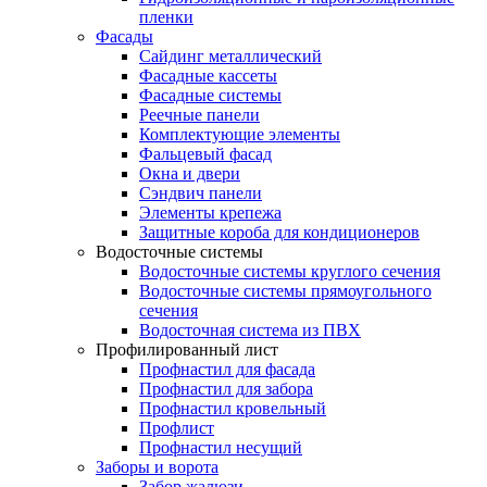
пленки
Фасады
Сайдинг металлический
Фасадные кассеты
Фасадные системы
Реечные панели
Комплектующие элементы
Фальцевый фасад
Окна и двери
Сэндвич панели
Элементы крепежа
Защитные короба для кондиционеров
Водосточные системы
Водосточные системы круглого сечения
Водосточные системы прямоугольного
сечения
Водосточная система из ПВХ
Профилированный лист
Профнастил для фасада
Профнастил для забора
Профнастил кровельный
Профлист
Профнастил несущий
Заборы и ворота
Забор жалюзи