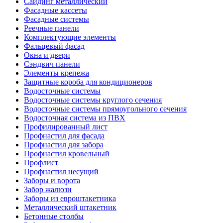
Сайдинг металлический
Фасадные кассеты
Фасадные системы
Реечные панели
Комплектующие элементы
Фальцевый фасад
Окна и двери
Сэндвич панели
Элементы крепежа
Защитные короба для кондиционеров
Водосточные системы
Водосточные системы круглого сечения
Водосточные системы прямоугольного сечения
Водосточная система из ПВХ
Профилированный лист
Профнастил для фасада
Профнастил для забора
Профнастил кровельный
Профлист
Профнастил несущий
Заборы и ворота
Забор жалюзи
Заборы из евроштакетника
Металлический штакетник
Бетонные столбы