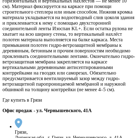
горизонтальных и вертикальных нахлёстов — не менее 10
см). Материал фиксируется на каркасе при помощи
строительного степлера или иным способом. Нижняя кромка
материала укладывается на водоотводный слив цоколя здания
и приклеивается к нему с помощью двухсторонней
соединительной ленты Изоспан KL+. Если остатка рулона не
хватает на всю ширину стены, то вертикальный нахлёст
полотен материала выполняется на балке каркаса. Места
примыкания полотен гидро-ветрозащитной мембраны к
деревянным, бетонным и прочим поверхностям необходимо
проклеивать соединительными лентами. Окончательно гидро-
ветрозащитная мембрана закрепляется на каркасе
вертикальными деревянными антисептированными
контррейками на гвоздях или саморезах. Обязательно
предусматривается вентилируемый зазор между гидро-
ветрозащитной паропроницаемой мембраной и наружной
обшивкой на толщину контррейки (не менее 4–5 см).
Где купить в Грязи
Офис продаж - ул. Чернышевского, 41А
Грязи,
Липецкая обл., г. Грязи, ул. Чернышевского, д. 41А