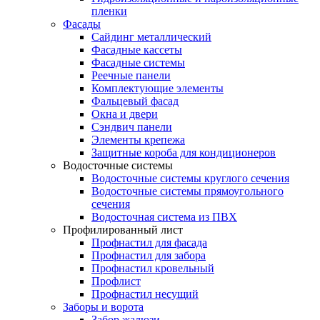
пленки
Фасады
Сайдинг металлический
Фасадные кассеты
Фасадные системы
Реечные панели
Комплектующие элементы
Фальцевый фасад
Окна и двери
Сэндвич панели
Элементы крепежа
Защитные короба для кондиционеров
Водосточные системы
Водосточные системы круглого сечения
Водосточные системы прямоугольного
сечения
Водосточная система из ПВХ
Профилированный лист
Профнастил для фасада
Профнастил для забора
Профнастил кровельный
Профлист
Профнастил несущий
Заборы и ворота
Забор жалюзи