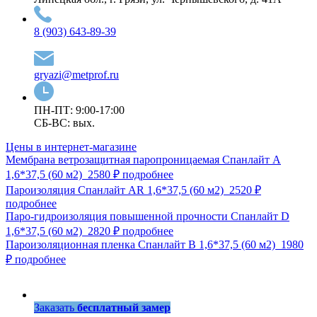
8 (903) 643-89-39
gryazi@metprof.ru
ПН-ПТ: 9:00-17:00
СБ-ВС: вых.
Цены в интернет-магазине
Мембрана ветрозащитная паропроницаемая Спанлайт А
1,6*37,5 (60 м2)
2580 ₽
подробнее
Пароизоляция Спанлайт AR 1,6*37,5 (60 м2)
2520 ₽
подробнее
Паро-гидроизоляция повышенной прочности Спанлайт D
1,6*37,5 (60 м2)
2820 ₽
подробнее
Пароизоляционная пленка Спанлайт B 1,6*37,5 (60 м2)
1980
₽
подробнее
Заказать
бесплатный замер