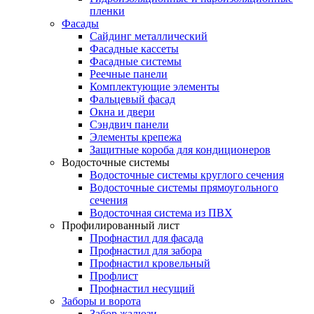
пленки
Фасады
Сайдинг металлический
Фасадные кассеты
Фасадные системы
Реечные панели
Комплектующие элементы
Фальцевый фасад
Окна и двери
Сэндвич панели
Элементы крепежа
Защитные короба для кондиционеров
Водосточные системы
Водосточные системы круглого сечения
Водосточные системы прямоугольного
сечения
Водосточная система из ПВХ
Профилированный лист
Профнастил для фасада
Профнастил для забора
Профнастил кровельный
Профлист
Профнастил несущий
Заборы и ворота
Забор жалюзи