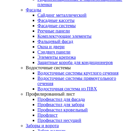
пленки
Фасады
Сайдинг металлический
Фасадные кассеты
Фасадные системы
Реечные панели
Комплектующие элементы
Фальцевый фасад
Окна и двери
Сэндвич панели
Элементы крепежа
Защитные короба для кондиционеров
Водосточные системы
Водосточные системы круглого сечения
Водосточные системы прямоугольного
сечения
Водосточная система из ПВХ
Профилированный лист
Профнастил для фасада
Профнастил для забора
Профнастил кровельный
Профлист
Профнастил несущий
Заборы и ворота
Забор жалюзи