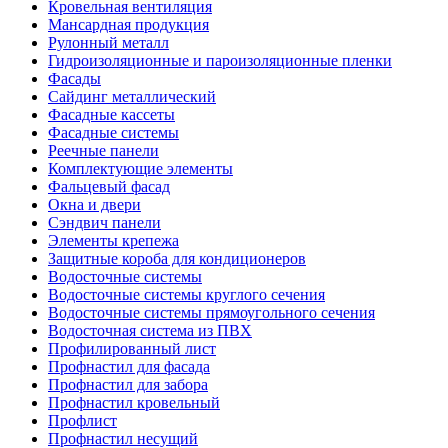
Кровельная вентиляция
Мансардная продукция
Рулонный металл
Гидроизоляционные и пароизоляционные пленки
Фасады
Сайдинг металлический
Фасадные кассеты
Фасадные системы
Реечные панели
Комплектующие элементы
Фальцевый фасад
Окна и двери
Сэндвич панели
Элементы крепежа
Защитные короба для кондиционеров
Водосточные системы
Водосточные системы круглого сечения
Водосточные системы прямоугольного сечения
Водосточная система из ПВХ
Профилированный лист
Профнастил для фасада
Профнастил для забора
Профнастил кровельный
Профлист
Профнастил несущий