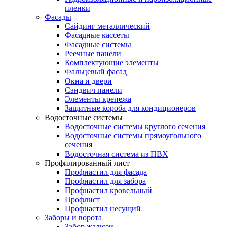
пленки
Фасады
Сайдинг металлический
Фасадные кассеты
Фасадные системы
Реечные панели
Комплектующие элементы
Фальцевый фасад
Окна и двери
Сэндвич панели
Элементы крепежа
Защитные короба для кондиционеров
Водосточные системы
Водосточные системы круглого сечения
Водосточные системы прямоугольного
сечения
Водосточная система из ПВХ
Профилированный лист
Профнастил для фасада
Профнастил для забора
Профнастил кровельный
Профлист
Профнастил несущий
Заборы и ворота
Забор жалюзи