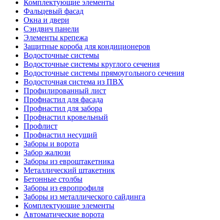
Комплектующие элементы
Фальцевый фасад
Окна и двери
Сэндвич панели
Элементы крепежа
Защитные короба для кондиционеров
Водосточные системы
Водосточные системы круглого сечения
Водосточные системы прямоугольного сечения
Водосточная система из ПВХ
Профилированный лист
Профнастил для фасада
Профнастил для забора
Профнастил кровельный
Профлист
Профнастил несущий
Заборы и ворота
Забор жалюзи
Заборы из евроштакетника
Металлический штакетник
Бетонные столбы
Заборы из европрофиля
Заборы из металлического сайдинга
Комплектующие элементы
Автоматические ворота