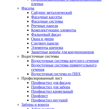
пленки
Фасады
Сайдинг металлический
Фасадные кассеты
Фасадные системы
Реечные панели
Комплектующие элементы
Фальцевый фасад
Окна и двери
Сэндвич панели
Элементы крепежа
Защитные короба для кондиционеров
Водосточные системы
Водосточные системы круглого сечения
Водосточные системы прямоугольного
сечения
Водосточная система из ПВХ
Профилированный лист
Профнастил для фасада
Профнастил для забора
Профнастил кровельный
Профлист
Профнастил несущий
Заборы и ворота
Забор жалюзи