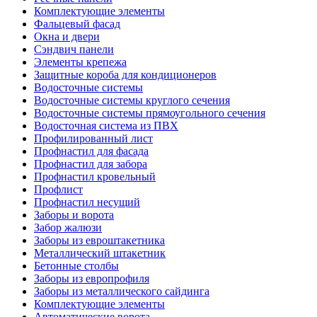
Комплектующие элементы
Фальцевый фасад
Окна и двери
Сэндвич панели
Элементы крепежа
Защитные короба для кондиционеров
Водосточные системы
Водосточные системы круглого сечения
Водосточные системы прямоугольного сечения
Водосточная система из ПВХ
Профилированный лист
Профнастил для фасада
Профнастил для забора
Профнастил кровельный
Профлист
Профнастил несущий
Заборы и ворота
Забор жалюзи
Заборы из евроштакетника
Металлический штакетник
Бетонные столбы
Заборы из европрофиля
Заборы из металлического сайдинга
Комплектующие элементы
Автоматические ворота