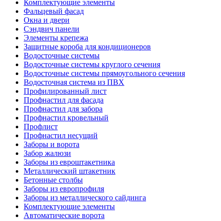
Комплектующие элементы
Фальцевый фасад
Окна и двери
Сэндвич панели
Элементы крепежа
Защитные короба для кондиционеров
Водосточные системы
Водосточные системы круглого сечения
Водосточные системы прямоугольного сечения
Водосточная система из ПВХ
Профилированный лист
Профнастил для фасада
Профнастил для забора
Профнастил кровельный
Профлист
Профнастил несущий
Заборы и ворота
Забор жалюзи
Заборы из евроштакетника
Металлический штакетник
Бетонные столбы
Заборы из европрофиля
Заборы из металлического сайдинга
Комплектующие элементы
Автоматические ворота