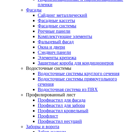
пленки
Фасады
Сайдинг металлический
Фасадные кассеты
Фасадные системы
Реечные панели
Комплектующие элементы
Фальцевый фасад
Окна и двери
Сэндвич панели
Элементы крепежа
Защитные короба для кондиционеров
Водосточные системы
Водосточные системы круглого сечения
Водосточные системы прямоугольного
сечения
Водосточная система из ПВХ
Профилированный лист
Профнастил для фасада
Профнастил для забора
Профнастил кровельный
Профлист
Профнастил несущий
Заборы и ворота
Забор жалюзи