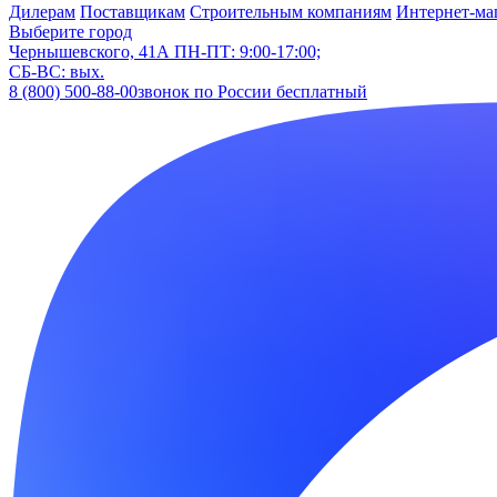
Дилерам
Поставщикам
Строительным компаниям
Интернет-ма
Выберите город
Чернышевского, 41А
ПН-ПТ: 9:00-17:00;
СБ-ВС: вых.
8 (800) 500-88-00
звонок по России бесплатный