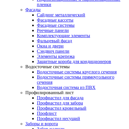
пленки
Фасады
Сайдинг металлический
Фасадные кассеты
Фасадные системы
Реечные панели
Комплектующие элементы
Фальцевый фасад
Окна и двери
Сэндвич панели
Элементы крепежа
Защитные короба для кондиционеров
Водосточные системы
Водосточные системы круглого сечения
Водосточные системы прямоугольного
сечения
Водосточная система из ПВХ
Профилированный лист
Профнастил для фасада
Профнастил для забора
Профнастил кровельный
Профлист
Профнастил несущий
Заборы и ворота
Забор жалюзи