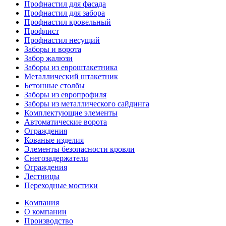
Профнастил для фасада
Профнастил для забора
Профнастил кровельный
Профлист
Профнастил несущий
Заборы и ворота
Забор жалюзи
Заборы из евроштакетника
Металлический штакетник
Бетонные столбы
Заборы из европрофиля
Заборы из металлического сайдинга
Комплектующие элементы
Автоматические ворота
Ограждения
Кованые изделия
Элементы безопасности кровли
Снегозадержатели
Ограждения
Лестницы
Переходные мостики
Компания
О компании
Производство