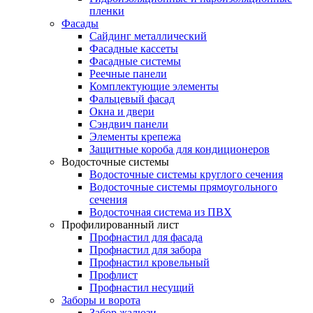
пленки
Фасады
Сайдинг металлический
Фасадные кассеты
Фасадные системы
Реечные панели
Комплектующие элементы
Фальцевый фасад
Окна и двери
Сэндвич панели
Элементы крепежа
Защитные короба для кондиционеров
Водосточные системы
Водосточные системы круглого сечения
Водосточные системы прямоугольного
сечения
Водосточная система из ПВХ
Профилированный лист
Профнастил для фасада
Профнастил для забора
Профнастил кровельный
Профлист
Профнастил несущий
Заборы и ворота
Забор жалюзи