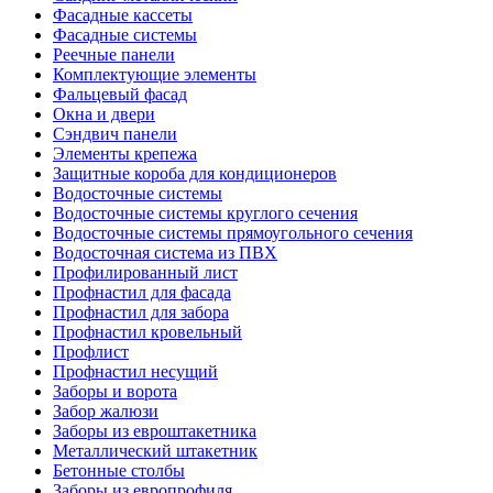
Фасадные кассеты
Фасадные системы
Реечные панели
Комплектующие элементы
Фальцевый фасад
Окна и двери
Сэндвич панели
Элементы крепежа
Защитные короба для кондиционеров
Водосточные системы
Водосточные системы круглого сечения
Водосточные системы прямоугольного сечения
Водосточная система из ПВХ
Профилированный лист
Профнастил для фасада
Профнастил для забора
Профнастил кровельный
Профлист
Профнастил несущий
Заборы и ворота
Забор жалюзи
Заборы из евроштакетника
Металлический штакетник
Бетонные столбы
Заборы из европрофиля