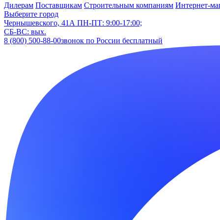
Дилерам
Поставщикам
Строительным компаниям
Интернет-ма
Выберите город
Чернышевского, 41А
ПН-ПТ: 9:00-17:00;
СБ-ВС: вых.
8 (800) 500-88-00
звонок по России бесплатный