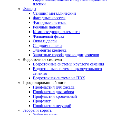
пленки
Фасады
Сайдинг металлический
Фасадные кассеты
Фасадные системы
Реечные панели
Комплектующие элементы
Фальцевый фасад
Окна и двери
Сэндвич панели
Элементы крепежа
Защитные короба для кондиционеров
Водосточные системы
Водосточные системы круглого сечения
Водосточные системы прямоугольного
сечения
Водосточная система из ПВХ
Профилированный лист
Профнастил для фасада
Профнастил для забора
Профнастил кровельный
Профлист
Профнастил несущий
Заборы и ворота
Забор жалюзи