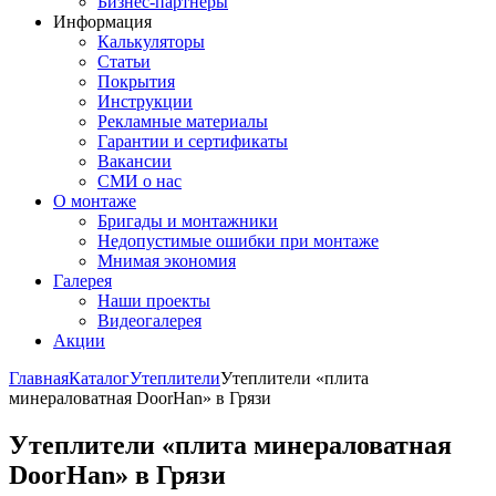
Бизнес-партнёры
Информация
Калькуляторы
Статьи
Покрытия
Инструкции
Рекламные материалы
Гарантии и сертификаты
Вакансии
СМИ о нас
О монтаже
Бригады и монтажники
Недопустимые ошибки при монтаже
Мнимая экономия
Галерея
Наши проекты
Видеогалерея
Акции
Главная
Каталог
Утеплители
Утеплители «плита
минераловатная DoorHan» в Грязи
Утеплители «плита минераловатная
DoorHan» в Грязи