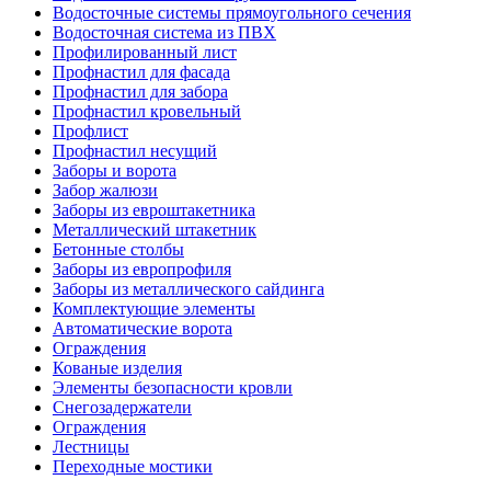
Водосточные системы прямоугольного сечения
Водосточная система из ПВХ
Профилированный лист
Профнастил для фасада
Профнастил для забора
Профнастил кровельный
Профлист
Профнастил несущий
Заборы и ворота
Забор жалюзи
Заборы из евроштакетника
Металлический штакетник
Бетонные столбы
Заборы из европрофиля
Заборы из металлического сайдинга
Комплектующие элементы
Автоматические ворота
Ограждения
Кованые изделия
Элементы безопасности кровли
Снегозадержатели
Ограждения
Лестницы
Переходные мостики