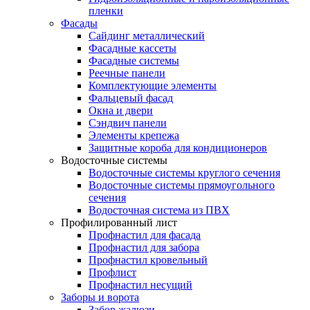
пленки
Фасады
Сайдинг металлический
Фасадные кассеты
Фасадные системы
Реечные панели
Комплектующие элементы
Фальцевый фасад
Окна и двери
Сэндвич панели
Элементы крепежа
Защитные короба для кондиционеров
Водосточные системы
Водосточные системы круглого сечения
Водосточные системы прямоугольного
сечения
Водосточная система из ПВХ
Профилированный лист
Профнастил для фасада
Профнастил для забора
Профнастил кровельный
Профлист
Профнастил несущий
Заборы и ворота
Забор жалюзи