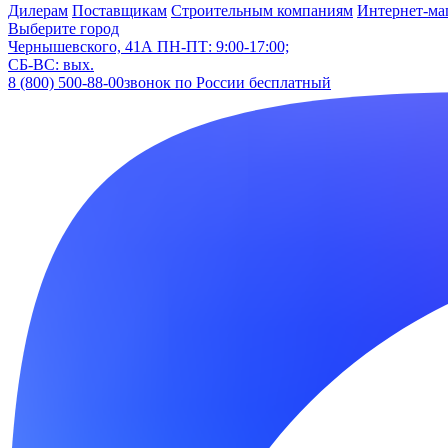
Дилерам
Поставщикам
Строительным компаниям
Интернет-ма
Выберите город
Чернышевского, 41А
ПН-ПТ: 9:00-17:00;
СБ-ВС: вых.
8 (800) 500-88-00
звонок по России бесплатный