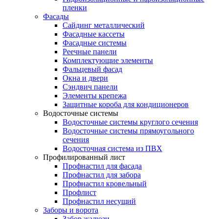
пленки
Фасады
Сайдинг металлический
Фасадные кассеты
Фасадные системы
Реечные панели
Комплектующие элементы
Фальцевый фасад
Окна и двери
Сэндвич панели
Элементы крепежа
Защитные короба для кондиционеров
Водосточные системы
Водосточные системы круглого сечения
Водосточные системы прямоугольного
сечения
Водосточная система из ПВХ
Профилированный лист
Профнастил для фасада
Профнастил для забора
Профнастил кровельный
Профлист
Профнастил несущий
Заборы и ворота
Забор жалюзи