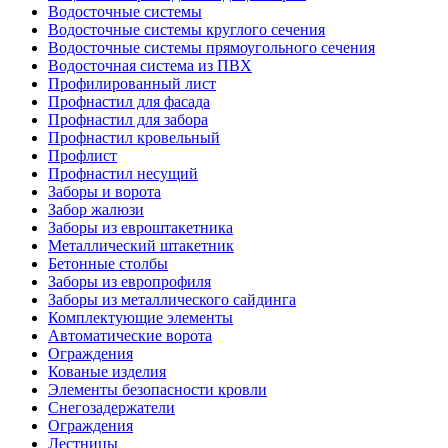
Водосточные системы
Водосточные системы круглого сечения
Водосточные системы прямоугольного сечения
Водосточная система из ПВХ
Профилированный лист
Профнастил для фасада
Профнастил для забора
Профнастил кровельный
Профлист
Профнастил несущий
Заборы и ворота
Забор жалюзи
Заборы из евроштакетника
Металлический штакетник
Бетонные столбы
Заборы из европрофиля
Заборы из металлического сайдинга
Комплектующие элементы
Автоматические ворота
Ограждения
Кованые изделия
Элементы безопасности кровли
Снегозадержатели
Ограждения
Лестницы