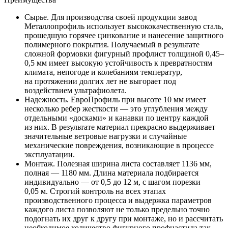
Сырье. Для производства своей продукции завод
Металлопрофиль использует высококачественную сталь,
прошедшую горячее цинкование и нанесение защитного
полимерного покрытия. Получаемый в результате
сложной формовки фигурный профлист толщиной 0,45–
0,5 мм имеет высокую устойчивость к превратностям
климата, непогоде и колебаниям температур,
на протяжении долгих лет не выгорает под
воздействием ультрафиолета.
Надежность. ЕвроПрофиль при высоте 10 мм имеет
несколько ребер жесткости — это углубления между
отдельными «досками» и канавки по центру каждой
из них. В результате материал прекрасно выдерживает
значительные ветровые нагрузки и случайные
механические повреждения, возникающие в процессе
эксплуатации.
Монтаж. Полезная ширина листа составляет 1136 мм,
полная — 1180 мм. Длина материала подбирается
индивидуально — от 0,5 до 12 м, с шагом порезки
0,05 м. Строгий контроль на всех этапах
производственного процесса и выдержка параметров
каждого листа позволяют не только предельно точно
подогнать их друг к другу при монтаже, но и рассчитать
необходимое количество фигурного профнастила так,