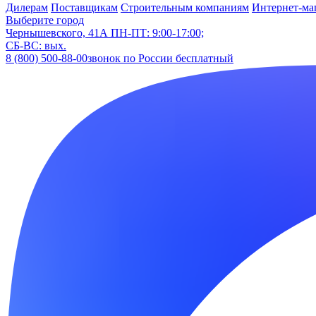
Дилерам
Поставщикам
Строительным компаниям
Интернет-ма
Выберите город
Чернышевского, 41А
ПН-ПТ: 9:00-17:00;
СБ-ВС: вых.
8 (800) 500-88-00
звонок по России бесплатный