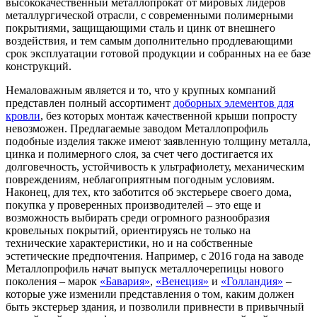
высококачественный металлопрокат от мировых лидеров
металлургической отрасли, с современными полимерными
покрытиями, защищающими сталь и цинк от внешнего
воздействия, и тем самым дополнительно продлевающими
срок эксплуатации готовой продукции и собранных на ее базе
конструкций.
Немаловажным является и то, что у крупных компаний
представлен полный ассортимент
доборных элементов для
кровли
, без которых монтаж качественной крыши попросту
невозможен. Предлагаемые заводом Металлопрофиль
подобные изделия также имеют заявленную толщину металла,
цинка и полимерного слоя, за счет чего достигается их
долговечность, устойчивость к ультрафиолету, механическим
повреждениям, неблагоприятным погодным условиям.
Наконец, для тех, кто заботится об экстерьере своего дома,
покупка у проверенных производителей – это еще и
возможность выбирать среди огромного разнообразия
кровельных покрытий, ориентируясь не только на
технические характеристики, но и на собственные
эстетические предпочтения. Например, с 2016 года на заводе
Металлопрофиль начат выпуск металлочерепицы нового
поколения – марок
«Бавария»
,
«Венеция»
и
«Голландия»
–
которые уже изменили представления о том, каким должен
быть экстерьер здания, и позволили привнести в привычный