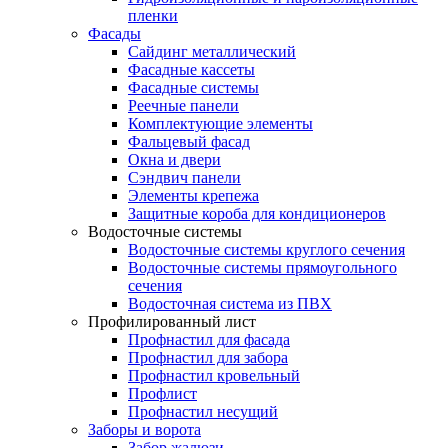
пленки
Фасады
Сайдинг металлический
Фасадные кассеты
Фасадные системы
Реечные панели
Комплектующие элементы
Фальцевый фасад
Окна и двери
Сэндвич панели
Элементы крепежа
Защитные короба для кондиционеров
Водосточные системы
Водосточные системы круглого сечения
Водосточные системы прямоугольного
сечения
Водосточная система из ПВХ
Профилированный лист
Профнастил для фасада
Профнастил для забора
Профнастил кровельный
Профлист
Профнастил несущий
Заборы и ворота
Забор жалюзи