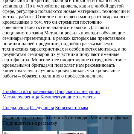
кровельного покрытия, знали все тонкости и нюансы его
установки. Но в устройстве кровель, как и в любой другой
сфере, регулярно появляются новые материалы, технологии и
методы работы. Отличие настоящего мастера от «гаражного»
кровельщика в том, что он стремится постоянно
совершенствовать свои знания и навыки. Для таких
специалистов завод Металлопрофиль проводит обучающие
семинары-презентации, в рамках которых мы представляем
новинки нашей продукции, подробно рассказываем о
технических характеристиках и особенностях монтажа, а по
результатам семинаров их участники получают именные
сертификаты. Многолетнее плодотворное сотрудничество с
кровельными бригадами позволяет нам рекомендовать
клиентам услуги лучших кровельщиков, чьи кровельные
работы – образец подлинного профессионализма.
Профнастил кровельный
Профнастил несущий
Металлочерепица
Комплектующие элементы
Предыдущая
Следующая
Ко всем статьям
Будьте в курсе полезных статей от завода «Металлопрофиль»
Подпишитесь на рассылку