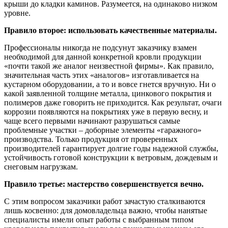
крыши до кладки каминов. Разумеется, на одинаково низком
уровне.
Правило второе: использовать качественные материалы.
Профессионалы никогда не подсунут заказчику взамен
необходимой для данной конкретной кровли продукции
«почти такой же аналог неизвестной фирмы». Как правило,
значительная часть этих «аналогов» изготавливается на
кустарном оборудовании, а то и вовсе гнется вручную. Ни о
какой заявленной толщине металла, цинкового покрытия и
полимеров даже говорить не приходится. Как результат, очаги
коррозии появляются на покрытиях уже в первую весну, и
чаще всего первыми начинают разрушаться самые
проблемные участки – доборные элементы «гаражного»
производства. Только продукция от проверенных
производителей гарантирует долгие годы надежной службы,
устойчивость готовой конструкции к ветровым, дождевым и
снеговым нагрузкам.
Правило третье: мастерство совершенствуется вечно.
С этим вопросом заказчики работ зачастую сталкиваются
лишь косвенно: для домовладельца важно, чтобы нанятые
специалисты имели опыт работы с выбранным типом