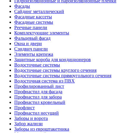
Гидроизоляционные и пароизоляционные пленки
Фасады
Сайдинг металлический
Фасадные кассеты
Фасадные системы
Реечные панели
Комплектующие элементы
Фальцевый фасад
Окна и двери
Сэндвич панели
Элементы крепежа
Защитные короба для кондиционеров
Водосточные системы
Водосточные системы круглого сечения
Водосточные системы прямоугольного сечения
Водосточная система из ПВХ
Профилированный лист
Профнастил для фасада
Профнастил для забора
Профнастил кровельный
Профлист
Профнастил несущий
Заборы и ворота
Забор жалюзи
Заборы из евроштакетника