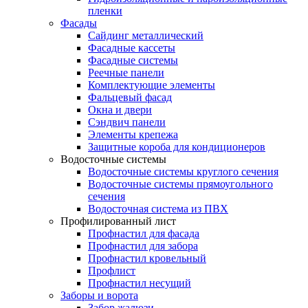
пленки
Фасады
Сайдинг металлический
Фасадные кассеты
Фасадные системы
Реечные панели
Комплектующие элементы
Фальцевый фасад
Окна и двери
Сэндвич панели
Элементы крепежа
Защитные короба для кондиционеров
Водосточные системы
Водосточные системы круглого сечения
Водосточные системы прямоугольного
сечения
Водосточная система из ПВХ
Профилированный лист
Профнастил для фасада
Профнастил для забора
Профнастил кровельный
Профлист
Профнастил несущий
Заборы и ворота
Забор жалюзи