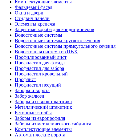
Комплектующие элементы
Фальцевый фасад
Окна и двери
Сэндвич панели
Элементы крепежа
Защитные короба для кондиционеров
Водосточные системы
Водосточные системы круглого сечения
Водосточные системы прямоугольного сечения
Водосточная система из ПВХ
Профилированный лист
Профнастил для фасада
Профнастил для забора
Профнастил кровельный
Профлист
Профнастил несущий
Заборы и ворота
Забор жалюзи
Заборы из евроштакетника
Металлический штакетник
Бетонные столбы
Заборы из европрофиля
Заборы из металлического сайдинга
Комплектующие элементы
Автоматические ворота