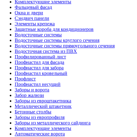
Комплектующие элементы
Фальцевый фасад
Окна и двери
Сэндвич панели
Элементы крепежа
Защитные короба для кондиционеров
Водосточные системы
Водосточные системы круглого сечения
Водосточные системы прямоугольного сечения
Водосточная система из ПВХ
Профилированный лист
Профнастил для фасада
Профнастил для забора
Профнастил кровельный
Профлист
Профнастил несущий
Заборы и ворота
Забор жалюзи
Заборы из евроштакетника
Металлический штакетник
Бетонные столбы
Заборы из европрофиля
Заборы из металлического сайдинга
Комплектующие элементы
Автоматические ворота