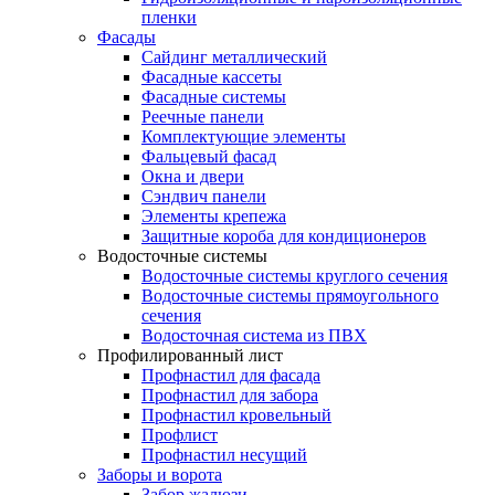
пленки
Фасады
Сайдинг металлический
Фасадные кассеты
Фасадные системы
Реечные панели
Комплектующие элементы
Фальцевый фасад
Окна и двери
Сэндвич панели
Элементы крепежа
Защитные короба для кондиционеров
Водосточные системы
Водосточные системы круглого сечения
Водосточные системы прямоугольного
сечения
Водосточная система из ПВХ
Профилированный лист
Профнастил для фасада
Профнастил для забора
Профнастил кровельный
Профлист
Профнастил несущий
Заборы и ворота
Забор жалюзи