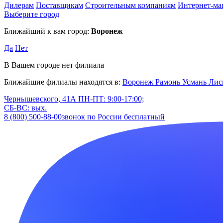
Дилерам
Поставщикам
Строительным компаниям
Интернет-ма
Выберите город
Ближайший к вам город:
Воронеж
Да
Нет
В Вашем городе нет филиала
Ближайшие филиалы находятся в:
Воронеж
Рамонь
Усмань
Лис
Чернышевского, 41А
ПН-ПТ: 9:00-17:00;
СБ-ВС: вых.
8 (800) 500-88-00
звонок по России бесплатный