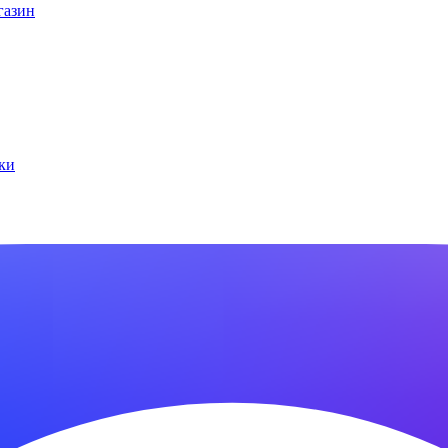
газин
ки